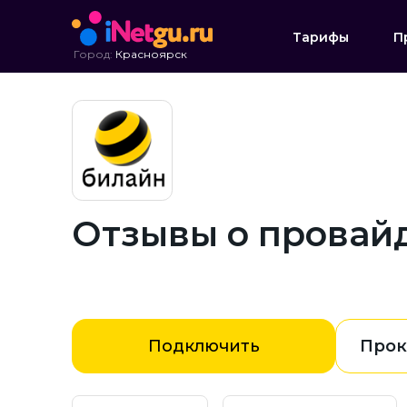
Тарифы
П
Город:
Красноярск
Отзывы о провай
Подключить
Прок