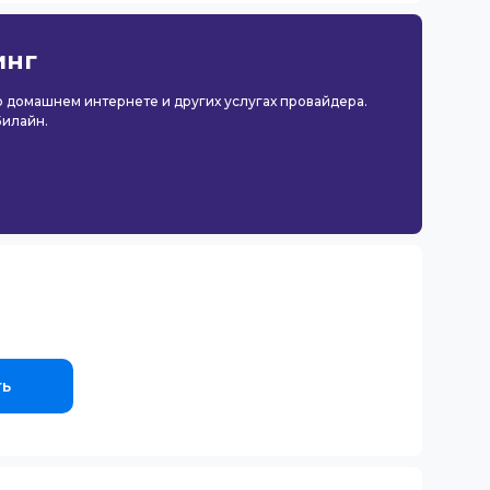
инг
 о домашнем интернете и других услугах провайдера.
Билайн.
ть