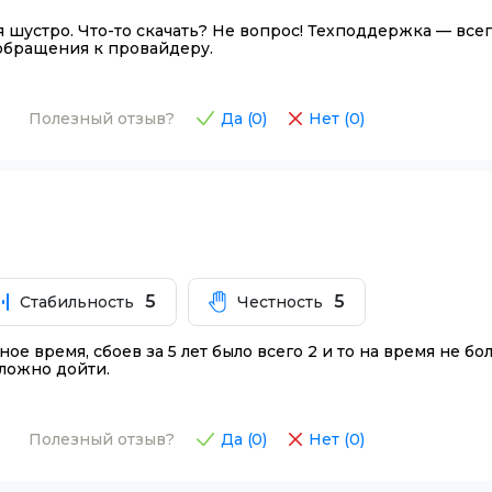
я шустро. Что-то скачать? Не вопрос! Техподдержка — всег
обращения к провайдеру.
Полезный отзыв?
Да (
0
)
Нет (
0
)
5
5
Стабильность
Честность
е время, сбоев за 5 лет было всего 2 и то на время не б
сложно дойти.
Полезный отзыв?
Да (
0
)
Нет (
0
)