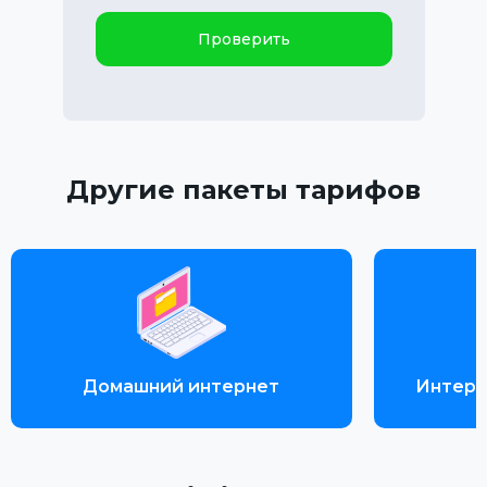
Проверить
Другие пакеты тарифов
Домашний интернет
Интерн