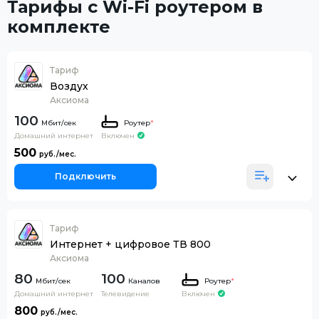
Тарифы с Wi-Fi роутером в
комплекте
Тариф
Воздух
Аксиома
100
Роутер
*
Домашний интернет
Включен
500
Подключить
Тариф
Интернет + цифровое ТВ 800
Аксиома
80
100
Каналов
Роутер
*
Домашний интернет
Телевидение
Включен
800