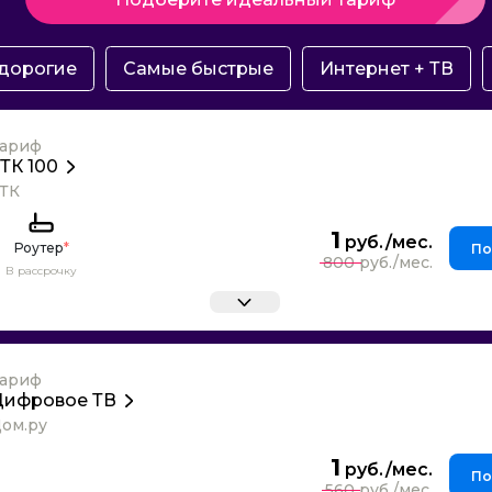
дорогие
Самые быстрые
Интернет + ТВ
ариф
ТК 100
ТК
1
Роутер
*
По
800
В рассрочку
ариф
Цифровое ТВ
ом.ру
1
По
560