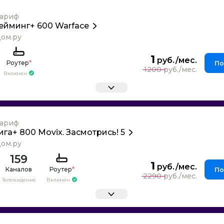
ариф
ейминг+ 600 Warface
ом.ру
1
Роутер
*
По
1200
Включен
ариф
ига+ 800 Movix. Засмотрись! 5
ом.ру
159
1
Каналов
Роутер
*
По
2290
Телевидение
Включен