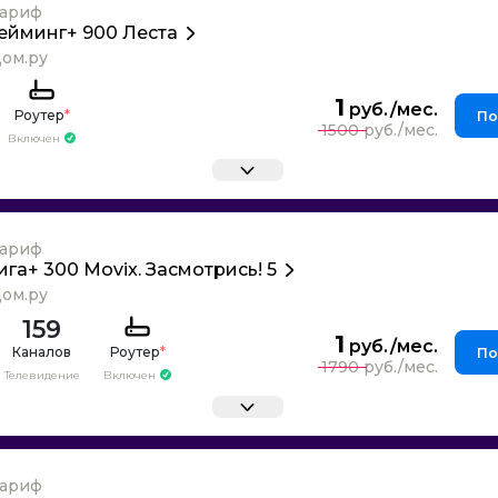
ариф
ейминг+ 900 Леста
ом.ру
1
Роутер
*
По
1500
Включен
ариф
ига+ 300 Movix. Засмотрись! 5
ом.ру
159
1
Каналов
Роутер
*
По
1790
Телевидение
Включен
ариф