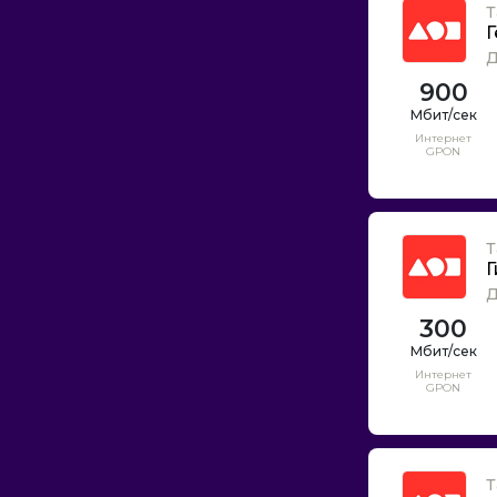
Т
Г
Д
900
Интернет
GPON
Т
Г
Д
300
Интернет
GPON
Т