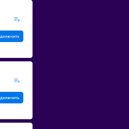
дключить
дключить