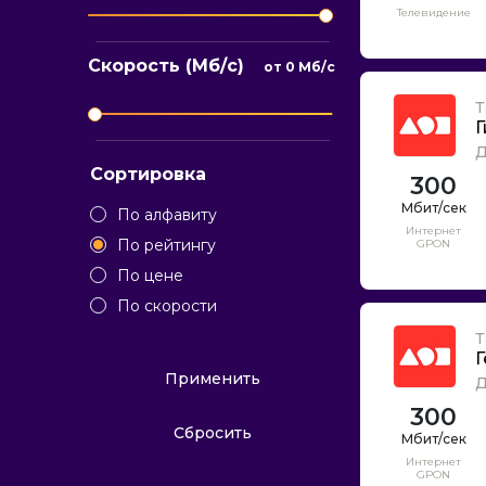
Телевидение
Скорость (Мб/с)
от
0
Мб/с
Т
Г
Д
Сортировка
300
По алфавиту
Интернет
По рейтингу
GPON
По цене
По скорости
Т
Г
Применить
Д
300
Сбросить
Интернет
GPON