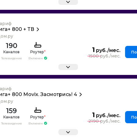
ариф
ига+ 800 + ТВ
ом.ру
190
1
Каналов
Роутер
*
По
1500
Телевидение
Включен
ариф
ига+ 800 Movix. Засмотрись! 4
ом.ру
159
1
Каналов
Роутер
*
По
2190
Телевидение
Включен