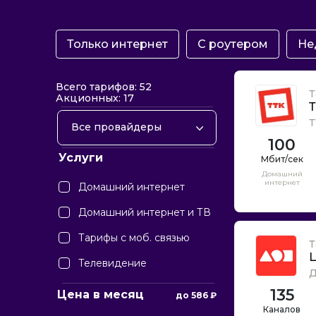
Только интернет
С роутером
Не
Всего тарифов: 52
Т
Акционных: 17
Т
Т
Все провайдеры
100
ТТК
Услуги
Дом.ру
Домашний
интернет
Домашний интернет
Билайн
Домашний интернет и ТВ
Тарифы с моб. связью
Т
Телевидение
Д
135
Цена в месяц
до
586
₽
Каналов