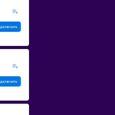
дключить
дключить