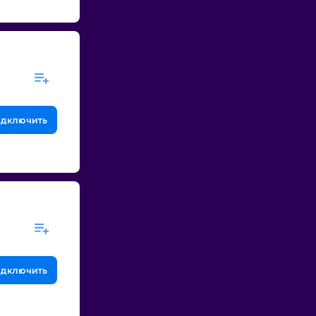
дключить
дключить