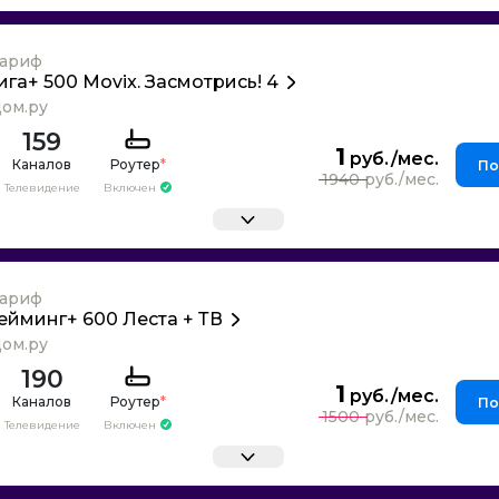
ариф
ига+ 500 Movix. Засмотрись! 4
ом.ру
159
1
Каналов
Роутер
*
По
1940
Телевидение
Включен
ариф
ейминг+ 600 Леста + ТВ
ом.ру
190
1
Каналов
Роутер
*
По
1500
Телевидение
Включен