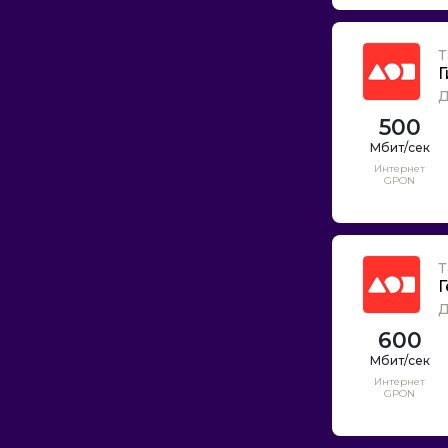
Т
Г
Д
500
Интернет
GPON
Т
Г
Д
600
Интернет
GPON