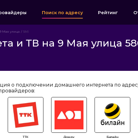
ровайдеры
Поиск по адресу
Рейтинг
О
9 Мая улица
58б
а и ТВ на 9 Мая улица 58
ция о подключении домашнего интернета по адресу:
провайдеров:
ТТК
Дом.ру
Билайн