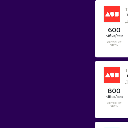
Т
Г
Д
600
Интернет
GPON
Т
Г
Д
800
Интернет
GPON