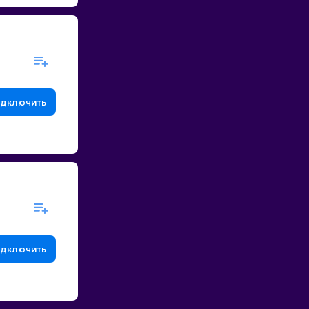
дключить
дключить