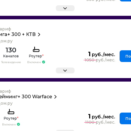
ариф
ига+ 300 + КТВ
ом.ру
130
1
Каналов
Роутер
*
По
1050
Телевидение
Включен
ариф
ейминг+ 300 Warface
ом.ру
1
Роутер
*
По
1100
Включен