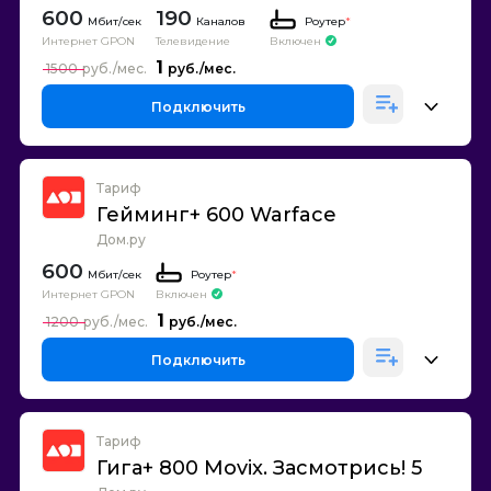
600
190
Каналов
Роутер
*
Интернет GPON
Телевидение
Включен
1
1500
Подключить
Тариф
Гейминг+ 600 Warface
Дом.ру
600
Роутер
*
Интернет GPON
Включен
1
1200
Подключить
Тариф
Гига+ 800 Movix. Засмотрись! 5