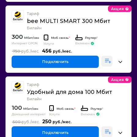
Акция
Тариф
bee MULTI SMART 300 Мбит
Билайн
300
Моб. связь
*
Роутер
*
Интернет GPON
Включен
Услуги
456
750
Подключить
Акция
Тариф
Удобный для дома 100 Мбит
Билайн
100
Моб. связь
*
Роутер
*
Домашний интернет
Включен
Услуги
250
500
Подключить