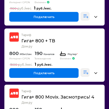
Интернет GPON
Включен
1
1100
Подключить
Тариф
Гига+ 800 + ТВ
Дом.ру
800
190
Каналов
Роутер
*
Интернет GPON
Телевидение
Включен
1
1500
Подключить
Тариф
Гига+ 800 Movix. Засмотрись! 4
Дом.ру