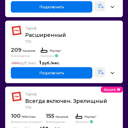
Подключить
Тариф
Расширенный
ТТК
209
Каналов
Роутер
*
Телевидение
Включен
1
399
Подключить
Акция
Тариф
Всегда включен. Зрелищный
ТТК
100
155
Каналов
Роутер
*
Домашний интернет
Телевидение
Включен