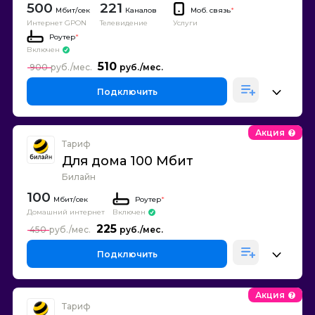
500
221
Каналов
Моб. связь
*
Интернет GPON
Телевидение
Услуги
Роутер
*
Включен
510
900
Подключить
Акция
Тариф
Для дома 100 Мбит
Билайн
100
Роутер
*
Домашний интернет
Включен
225
450
Подключить
Акция
Тариф