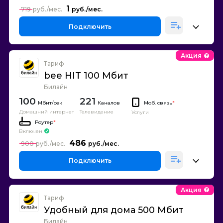
1
719
Подключить
Акция
Тариф
bee HIT 100 Мбит
Билайн
100
221
Каналов
Моб. связь
*
Домашний интернет
Телевидение
Услуги
Роутер
*
Включен
486
900
Подключить
Акция
Тариф
Удобный для дома 500 Мбит
Билайн