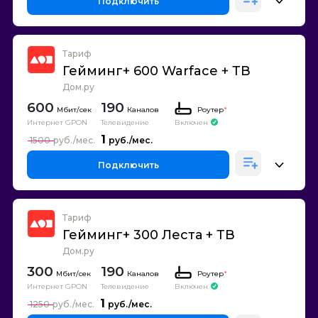
Подключить
Тариф
Гейминг+ 600 Warface + ТВ
Дом.ру
600
190
Каналов
Роутер
*
Интернет GPON
Телевидение
Включен
1
1500
Подключить
Тариф
Гейминг+ 300 Леста + ТВ
Дом.ру
300
190
Каналов
Роутер
*
Интернет GPON
Телевидение
Включен
1
1250