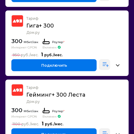
Тариф
Гига+ 300
Дом.ру
300
Роутер
*
Интернет GPON
Включен
1
950
Подключить
Тариф
Гейминг+ 300 Леста
Дом.ру
300
Роутер
*
Интернет GPON
Включен
1
1100