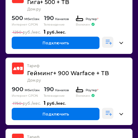
Гига+ 500 + ТВ
Дом.ру
500
190
Каналов
Роутер
*
Интернет GPON
Телевидение
Включен
1
1250
Подключить
Тариф
Гейминг+ 900 Warface + ТВ
Дом.ру
900
190
Каналов
Роутер
*
Интернет GPON
Телевидение
Включен
1
1750
Подключить
Тариф