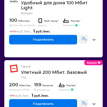
Удобный для дома 100 Мбит
Light
Билайн
100
Моб. связь
*
Роутер
*
Домашний интернет
Включен
Услуги
1
400
Подключить
Акция
Тариф
Улетный 200 Мбит. Базовый
ТТК
200
159
Каналов
Роутер
*
Интернет GPON
Телевидение
Включен
1
619
Подключить