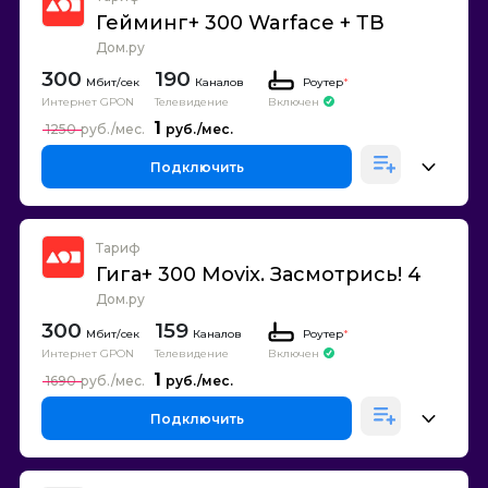
Гейминг+ 300 Warface + ТВ
Дом.ру
300
190
Каналов
Роутер
*
Интернет GPON
Телевидение
Включен
1
1250
Подключить
Тариф
Гига+ 300 Movix. Засмотрись! 4
Дом.ру
300
159
Каналов
Роутер
*
Интернет GPON
Телевидение
Включен
1
1690
Подключить