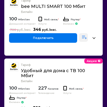
Тариф
bee MULTI SMART 100 Мбит
Билайн
100
Моб. связь
*
Роутер
*
Домашний интернет
Включен
Услуги
346
700
Подключить
Акция
Тариф
Удобный для дома с ТВ 100
Мбит
Билайн
100
227
Каналов
Моб. связь
*
Домашний интернет
Телевидение
Услуги
Роутер
*
Включен