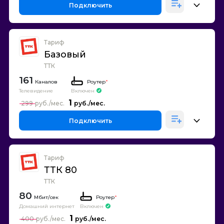
Подключить
Тариф
Базовый
ТТК
161
Каналов
Роутер
*
Телевидение
Включен
1
299
Подключить
Тариф
ТТК 80
ТТК
80
Роутер
*
Домашний интернет
Включен
1
400