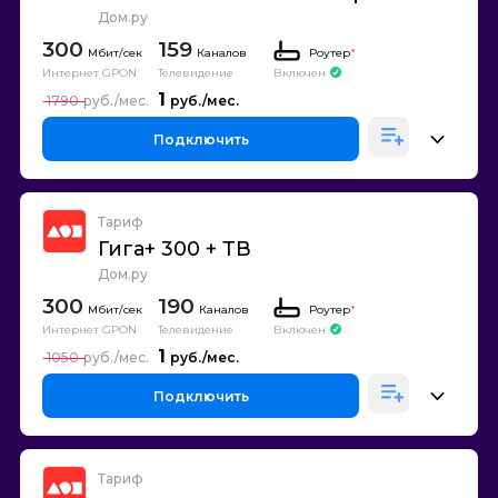
Дом.ру
300
159
Каналов
Роутер
*
Интернет GPON
Телевидение
Включен
1
1790
Подключить
Тариф
Гига+ 300 + ТВ
Дом.ру
300
190
Каналов
Роутер
*
Интернет GPON
Телевидение
Включен
1
1050
Подключить
Тариф