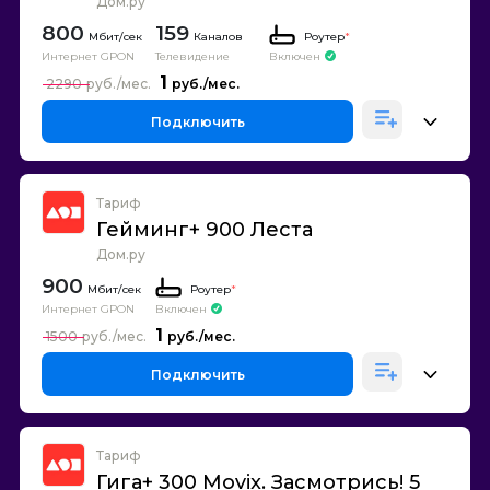
Дом.ру
800
159
Каналов
Роутер
*
Интернет GPON
Телевидение
Включен
1
2290
Подключить
Тариф
Гейминг+ 900 Леста
Дом.ру
900
Роутер
*
Интернет GPON
Включен
1
1500
Подключить
Тариф
Гига+ 300 Movix. Засмотрись! 5