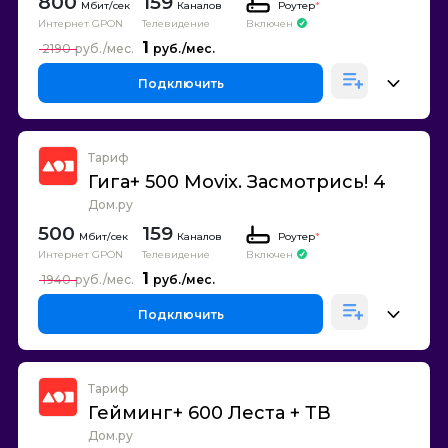
800
159
Каналов
Роутер
*
Интернет GPON
Телевидение
Включен
1
2190
Подключить
Тариф
Гига+ 500 Movix. Засмотрись! 4
Дом.ру
500
159
Каналов
Роутер
*
Интернет GPON
Телевидение
Включен
1
1940
Подключить
Тариф
Гейминг+ 600 Леста + ТВ
Дом.ру