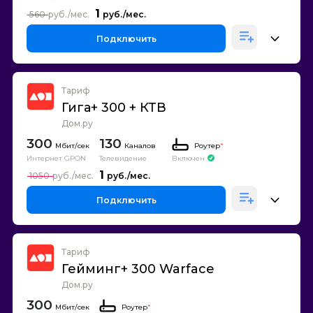
1
560
Подключить
Тариф
Гига+ 300 + КТВ
Дом.ру
300
130
Каналов
Роутер
*
Интернет GPON
Телевидение
Включен
1
1050
Подключить
Тариф
Гейминг+ 300 Warface
Дом.ру
300
Роутер
*