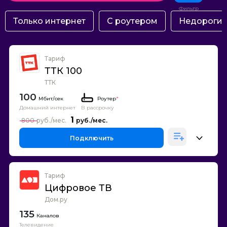
Только интернет
С роутером
Недороги
Тариф
ТТК 100
ТТК
100
Роутер
*
Домашний интернет
В рассрочку
1
800
Подключить
Тариф
Цифровое ТВ
Дом.ру
135
Каналов
Телевидение