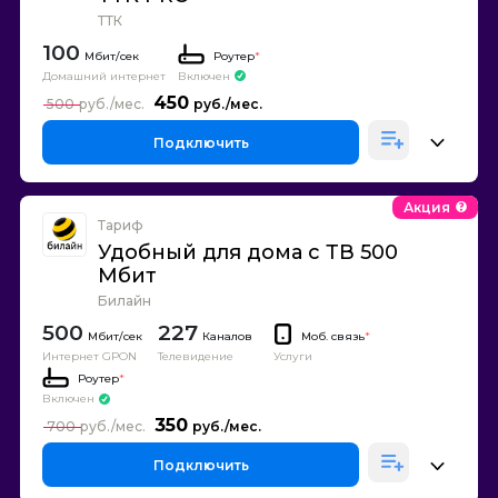
ТТК
100
Роутер
*
Домашний интернет
Включен
450
500
Подключить
Акция
Тариф
Удобный для дома с ТВ 500
Мбит
Билайн
500
227
Каналов
Моб. связь
*
Интернет GPON
Телевидение
Услуги
Роутер
*
Включен
350
700
Подключить