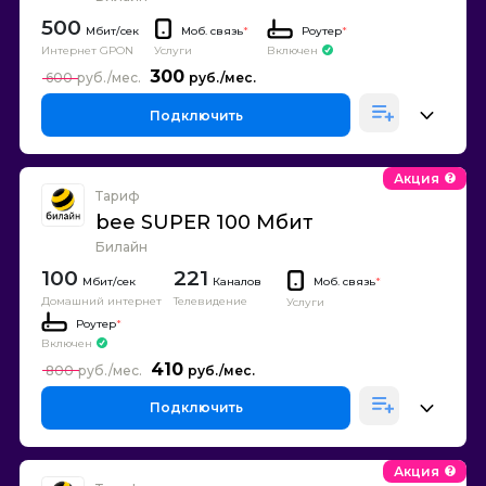
500
Моб. связь
*
Роутер
*
Интернет GPON
Включен
Услуги
300
600
Подключить
Акция
Тариф
bee SUPER 100 Мбит
Билайн
100
221
Каналов
Моб. связь
*
Домашний интернет
Телевидение
Услуги
Роутер
*
Включен
410
800
Подключить
Акция