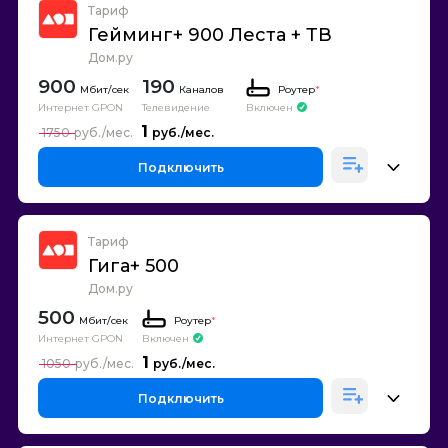
Тариф
Гейминг+ 900 Леста + ТВ
Дом.ру
900
190
Каналов
Роутер
*
Интернет GPON
Телевидение
Включен
1
1750
Подключить
Тариф
Гига+ 500
Дом.ру
500
Роутер
*
Интернет GPON
Включен
1
1050
Подключить