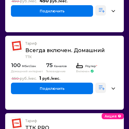
450
850
Подключить
Тариф
Всегда включен. Домашний
ТТК
100
75
Каналов
Роутер
*
Домашний интернет
Телевидение
Включен
1
550
Подключить
Акция
Тариф
ТТК PRO