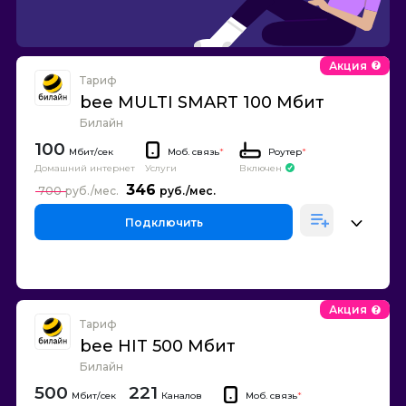
Акция
Тариф
bee MULTI SMART 100 Мбит
Билайн
100
Моб. связь
*
Роутер
*
Домашний интернет
Включен
Услуги
346
700
Подключить
Акция
Тариф
bee HIT 500 Мбит
Билайн
500
221
Каналов
Моб. связь
*