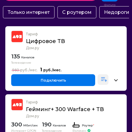
Только интернет
С роутером
Недороги
Тариф
Цифровое ТВ
Дом.ру
135
Каналов
Телевидение
1
560
Подключить
Тариф
Гейминг+ 300 Warface + ТВ
Дом.ру
300
190
Каналов
Роутер
*
Интернет GPON
Телевидение
Включен