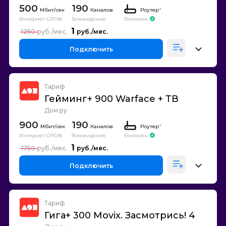
500
190
Каналов
Роутер
*
Интернет GPON
Телевидение
Включен
1
1250
Подключить
Тариф
Гейминг+ 900 Warface + ТВ
Дом.ру
900
190
Каналов
Роутер
*
Интернет GPON
Телевидение
Включен
1
1750
Подключить
Тариф
Гига+ 300 Movix. Засмотрись! 4