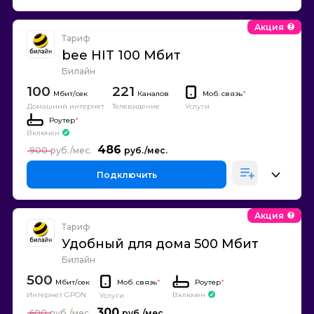
Акция
Тариф
bee HIT 100 Мбит
Билайн
100
221
Каналов
Моб. связь
*
Домашний интернет
Телевидение
Услуги
Роутер
*
Включен
486
900
Подключить
Акция
Тариф
Удобный для дома 500 Мбит
Билайн
500
Моб. связь
*
Роутер
*
Интернет GPON
Включен
Услуги
300
600