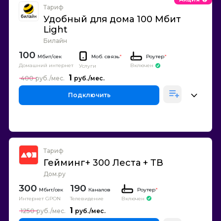
Тариф
Удобный для дома 100 Мбит
Light
Билайн
100
Моб. связь
*
Роутер
*
Домашний интернет
Включен
Услуги
1
400
Подключить
Тариф
Гейминг+ 300 Леста + ТВ
Дом.ру
300
190
Каналов
Роутер
*
Интернет GPON
Телевидение
Включен
1
1250