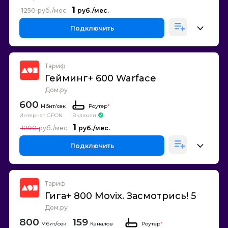
1
1250
Подключить
Тариф
Гейминг+ 600 Warface
Дом.ру
600
Роутер
*
Интернет GPON
Включен
1
1200
Подключить
Тариф
Гига+ 800 Movix. Засмотрись! 5
Дом.ру
800
159
Каналов
Роутер
*