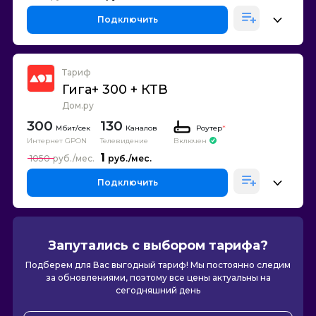
Подключить
Тариф
Гига+ 300 + КТВ
Дом.ру
300
130
Каналов
Роутер
*
Интернет GPON
Телевидение
Включен
1
1050
Подключить
Запутались с выбором тарифа?
Подберем для Вас выгодный тариф! Мы постоянно следим
за обновлениями, поэтому все цены актуальны на
сегодняшний день