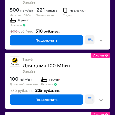
Билайн
500
221
Каналов
Моб. связь
*
Интернет GPON
Телевидение
Услуги
Роутер
*
Включен
510
900
Подключить
Акция
Тариф
Для дома 100 Мбит
Билайн
100
Роутер
*
Домашний интернет
Включен
225
450
Подключить
Акция