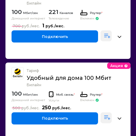
Билайн
100
221
Каналов
Роутер
*
Домашний интернет
Телевидение
Включен
1
700
Подключить
Акция
Тариф
Удобный для дома 100 Мбит
Билайн
100
Моб. связь
*
Роутер
*
Домашний интернет
Включен
Услуги
250
500
Подключить