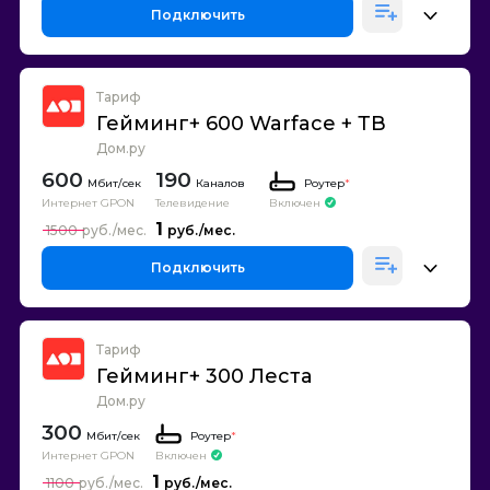
Подключить
Тариф
Гейминг+ 600 Warface + ТВ
Дом.ру
600
190
Каналов
Роутер
*
Интернет GPON
Телевидение
Включен
1
1500
Подключить
Тариф
Гейминг+ 300 Леста
Дом.ру
300
Роутер
*
Интернет GPON
Включен
1
1100