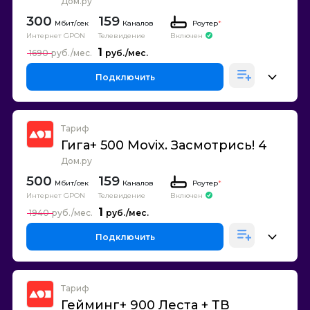
Дом.ру
300
159
Каналов
Роутер
*
Интернет GPON
Телевидение
Включен
1
1690
Подключить
Тариф
Гига+ 500 Movix. Засмотрись! 4
Дом.ру
500
159
Каналов
Роутер
*
Интернет GPON
Телевидение
Включен
1
1940
Подключить
Тариф
Гейминг+ 900 Леста + ТВ