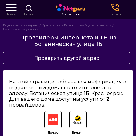
Меню
Поиск
Красноярск
Звонок
Подключить интернет
Красноярск
Поиск провайдера по адресу
Ботаническая улица
1Б
Провайдеры Интернета и ТВ на
Ботаническая улица 1Б
Проверить другой адрес
На этой странице собрана вся информация о
подключении домашнего интернета по
адресу: Ботаническая улица 1Б, Красноярск.
Для вашего дома доступны услуги от
2
провайдеров:
Дом.ру
Билайн