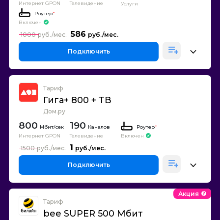
Интернет GPON
Телевидение
Услуги
Роутер
*
Включен
586
1000
Подключить
Тариф
Гига+ 800 + ТВ
Дом.ру
800
190
Каналов
Роутер
*
Интернет GPON
Телевидение
Включен
1
1500
Подключить
Акция
Тариф
bee SUPER 500 Мбит