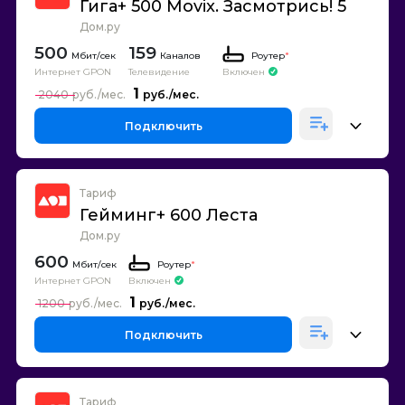
Гига+ 500 Movix. Засмотрись! 5
Дом.ру
500
159
Каналов
Роутер
*
Интернет GPON
Телевидение
Включен
1
2040
Подключить
Тариф
Гейминг+ 600 Леста
Дом.ру
600
Роутер
*
Интернет GPON
Включен
1
1200
Подключить
Тариф