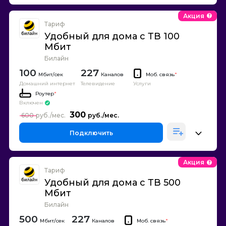
Акция
Тариф
Удобный для дома с ТВ 100
Мбит
Билайн
100
227
Каналов
Моб. связь
*
Домашний интернет
Телевидение
Услуги
Роутер
*
Включен
300
600
Подключить
Акция
Тариф
Удобный для дома с ТВ 500
Мбит
Билайн
500
227
Каналов
Моб. связь
*