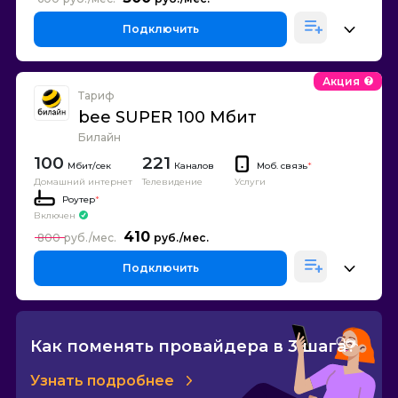
Подключить
Акция
Тариф
bee SUPER 100 Мбит
Билайн
100
221
Каналов
Моб. связь
*
Домашний интернет
Телевидение
Услуги
Роутер
*
Включен
410
800
Подключить
Как поменять провайдера в 3 шага?
Узнать подробнее