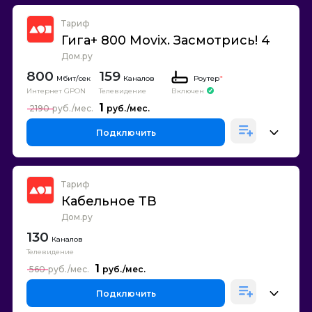
Тариф
Гига+ 800 Movix. Засмотрись! 4
Дом.ру
800
159
Каналов
Роутер
*
Интернет GPON
Телевидение
Включен
1
2190
Подключить
Тариф
Кабельное ТВ
Дом.ру
130
Каналов
Телевидение
1
560
Подключить