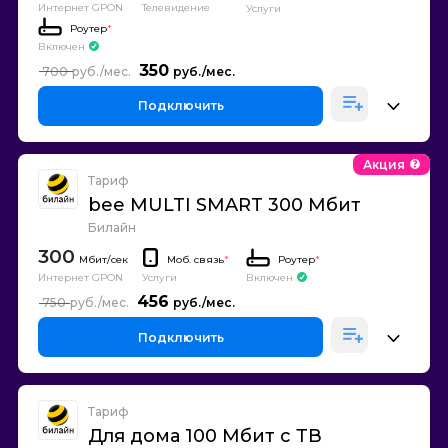
Интернет GPON
Телевидение
Услуги
Роутер
*
Включен
350
700
Подключить
Акция
Тариф
bee MULTI SMART 300 Мбит
Билайн
300
Моб. связь
*
Роутер
*
Интернет GPON
Включен
Услуги
456
750
Подключить
Тариф
Для дома 100 Мбит с ТВ