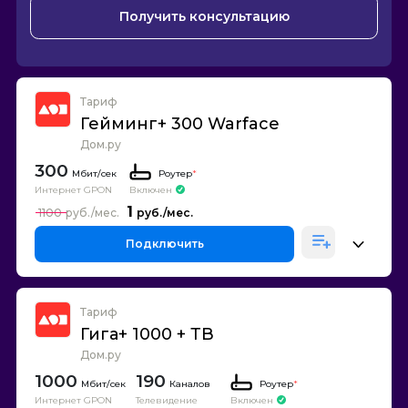
Получить консультацию
Тариф
Гейминг+ 300 Warface
Дом.ру
300
Роутер
*
Интернет GPON
Включен
1
1100
Подключить
Тариф
Гига+ 1000 + ТВ
Дом.ру
1000
190
Каналов
Роутер
*
Интернет GPON
Телевидение
Включен