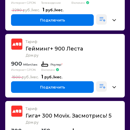
Интернет GPON
Телевидение
Включен
1
2290
Подключить
Тариф
Гейминг+ 900 Леста
Дом.ру
900
Роутер
*
Интернет GPON
Включен
1
1500
Подключить
Тариф
Гига+ 300 Movix. Засмотрись! 5
Дом.ру