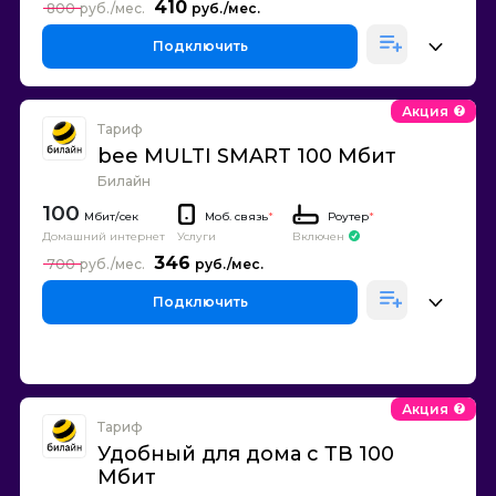
410
800
Подключить
Акция
Тариф
bee MULTI SMART 100 Мбит
Билайн
100
Моб. связь
*
Роутер
*
Домашний интернет
Включен
Услуги
346
700
Подключить
Акция
Тариф
Удобный для дома с ТВ 100
Мбит