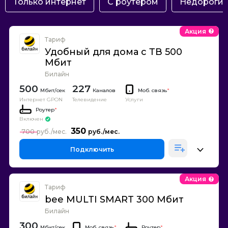
Только интернет
С роутером
Недороги
Акция
Тариф
Удобный для дома с ТВ 500
Мбит
Билайн
500
227
Каналов
Моб. связь
*
Интернет GPON
Телевидение
Услуги
Роутер
*
Включен
350
700
Подключить
Акция
Тариф
bee MULTI SMART 300 Мбит
Билайн
300
Моб. связь
*
Роутер
*