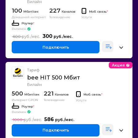
Билайн
100
227
Каналов
Моб. связь
*
Домашний интернет
Телевидение
Услуги
Роутер
*
Включен
300
600
Подключить
Акция
Тариф
bee HIT 500 Мбит
Билайн
500
221
Каналов
Моб. связь
*
Интернет GPON
Телевидение
Услуги
Роутер
*
Включен
586
1000
Подключить