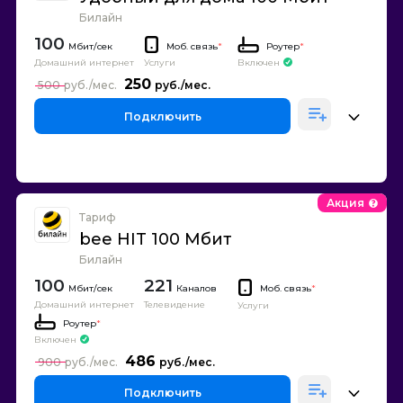
Билайн
100
Моб. связь
*
Роутер
*
Домашний интернет
Включен
Услуги
250
500
Подключить
Акция
Тариф
bee HIT 100 Мбит
Билайн
100
221
Каналов
Моб. связь
*
Домашний интернет
Телевидение
Услуги
Роутер
*
Включен
486
900
Подключить