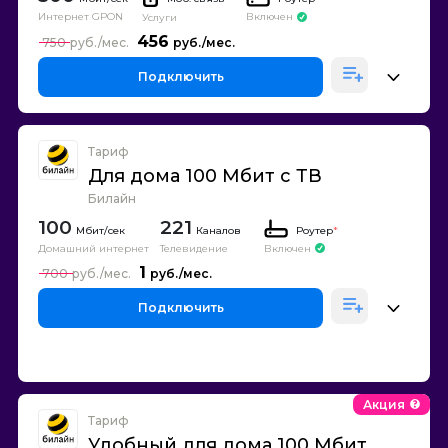
Интернет GPON
Включен
Услуги
456
750
Подключить
Тариф
Для дома 100 Мбит с ТВ
Билайн
100
221
Каналов
Роутер
*
Домашний интернет
Телевидение
Включен
1
700
Подключить
Акция
Тариф
Удобный для дома 100 Мбит