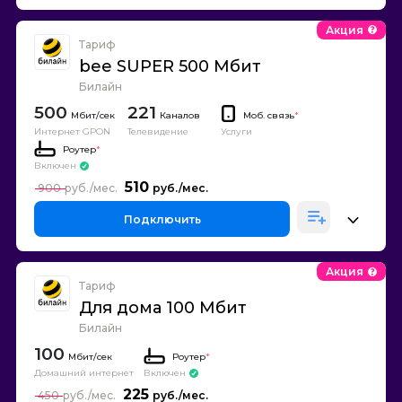
Акция
Тариф
bee SUPER 500 Мбит
Билайн
500
221
Каналов
Моб. связь
*
Интернет GPON
Телевидение
Услуги
Роутер
*
Включен
510
900
Подключить
Акция
Тариф
Для дома 100 Мбит
Билайн
100
Роутер
*
Домашний интернет
Включен
225
450