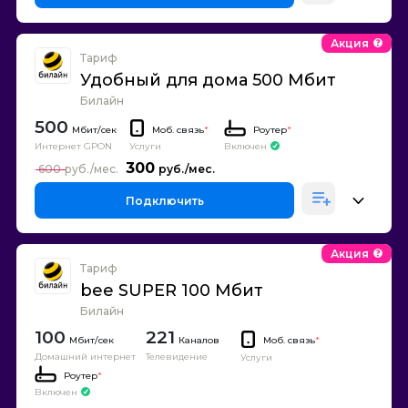
Акция
Тариф
Удобный для дома 500 Мбит
Билайн
500
Моб. связь
*
Роутер
*
Интернет GPON
Включен
Услуги
300
600
Подключить
Акция
Тариф
bee SUPER 100 Мбит
Билайн
100
221
Каналов
Моб. связь
*
Домашний интернет
Телевидение
Услуги
Роутер
*
Включен