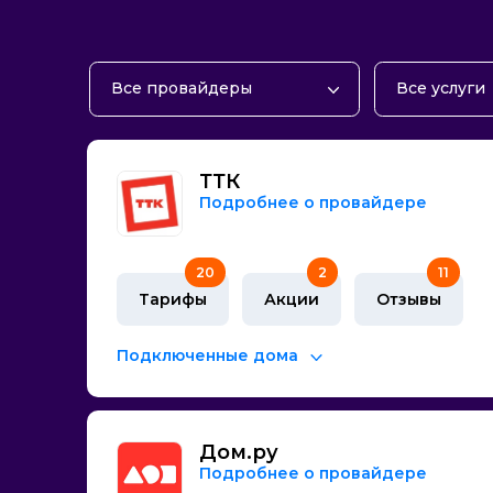
Все провайдеры
Все услуги
Билайн
Домашний 
Дом.ру
Телевиден
ТТК
Сибирские Сети
Домашний 
Подробнее о провайдере
ТТК
Тарифы с м
20
2
11
Тарифы
Акции
Отзывы
Подключенные дома
Дом.ру
Подробнее о провайдере