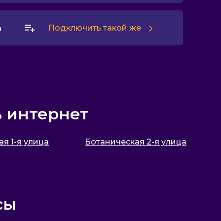
Подключить такой же
в
ь интернет
я 1-я улица
Ботаническая 2-я улица
сы