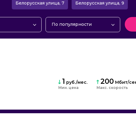
Белорусская улица, 7
Белорусская улица, 9
По популярности
интернет
По популярности
ие
По алфавиту
интернет и ТВ
По рейтингу
об. связью
По цене
По скорости
По количеству тарифов
1
200
руб./мес.
Мбит/се
По количеству отзывов
Мин. цена
Макс. скорость
По количеству акций