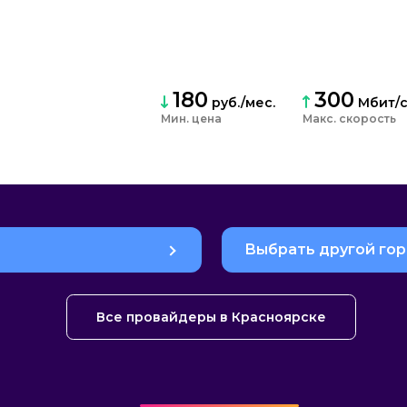
180
300
руб./мес.
Мбит/
Мин. цена
Макс. скорость
Выбрать другой го
Все провайдеры в Красноярске