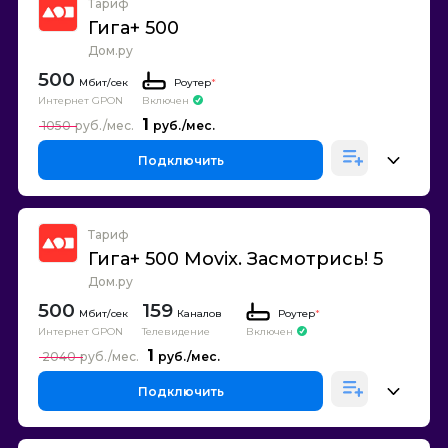
Тариф
Гига+ 500
Дом.ру
500
Роутер
*
Интернет GPON
Включен
1
1050
Подключить
Тариф
Гига+ 500 Movix. Засмотрись! 5
Дом.ру
500
159
Каналов
Роутер
*
Интернет GPON
Телевидение
Включен
1
2040
Подключить