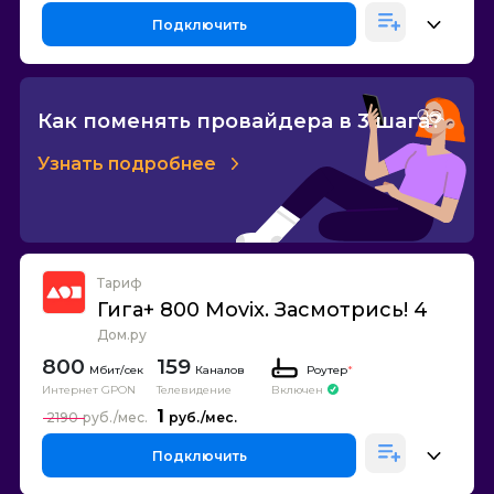
Подключить
Как поменять провайдера в 3 шага?
Узнать подробнее
Тариф
Гига+ 800 Movix. Засмотрись! 4
Дом.ру
800
159
Каналов
Роутер
*
Интернет GPON
Телевидение
Включен
1
2190
Подключить