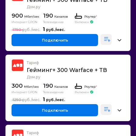
Гейминг+ 900 Warface + ТВ
Дом.ру
900
190
Каналов
Роутер
*
Интернет GPON
Телевидение
Включен
1
1750
Подключить
Тариф
Гейминг+ 300 Warface + ТВ
Дом.ру
300
190
Каналов
Роутер
*
Интернет GPON
Телевидение
Включен
1
1250
Подключить
Тариф