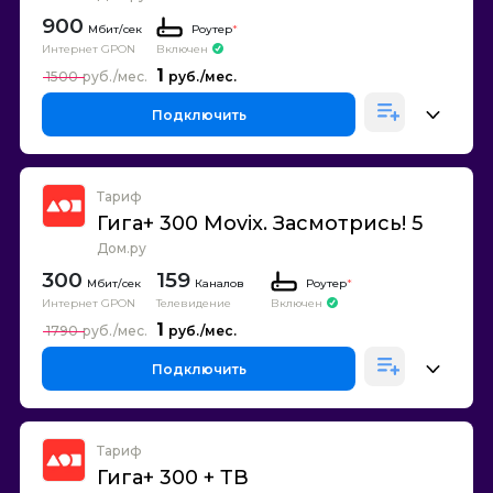
900
Роутер
*
Интернет GPON
Включен
1
1500
Подключить
Тариф
Гига+ 300 Movix. Засмотрись! 5
Дом.ру
300
159
Каналов
Роутер
*
Интернет GPON
Телевидение
Включен
1
1790
Подключить
Тариф
Гига+ 300 + ТВ