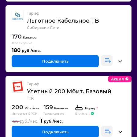
Тариф
Льготное Кабельное ТВ
Сибирские Сети
170
Каналов
Телевидение
180
Подключить
Акция
Тариф
Улетный 200 Мбит. Базовый
ТТК
200
159
Каналов
Роутер
*
Интернет GPON
Телевидение
Включен
1
619
Подключить