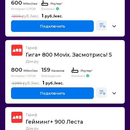
600
Роутер
*
Интернет GPON
Включен
1
1200
Подключить
Тариф
Гига+ 800 Movix. Засмотрись! 5
Дом.ру
800
159
Каналов
Роутер
*
Интернет GPON
Телевидение
Включен
1
2290
Подключить
Тариф
Гейминг+ 900 Леста
Дом.ру