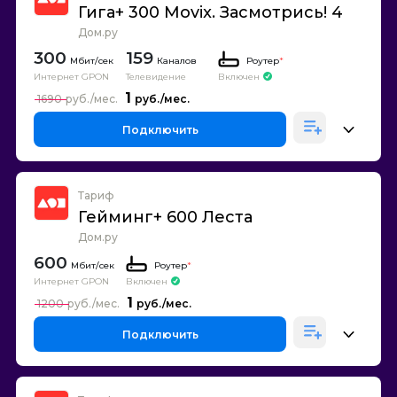
Гига+ 300 Movix. Засмотрись! 4
Дом.ру
300
159
Каналов
Роутер
*
Интернет GPON
Телевидение
Включен
1
1690
Подключить
Тариф
Гейминг+ 600 Леста
Дом.ру
600
Роутер
*
Интернет GPON
Включен
1
1200
Подключить