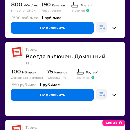
800
190
Каналов
Роутер
*
Интернет GPON
Телевидение
Включен
1
1500
Подключить
Тариф
Всегда включен. Домашний
ТТК
100
75
Каналов
Роутер
*
Домашний интернет
Телевидение
Включен
1
550
Подключить
Акция
Тариф