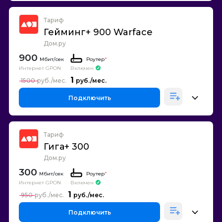
Тариф
Гейминг+ 900 Warface
Дом.ру
900
Роутер
*
Интернет GPON
Включен
1
1500
Подключить
Тариф
Гига+ 300
Дом.ру
300
Роутер
*
Интернет GPON
Включен
1
950
Подключить