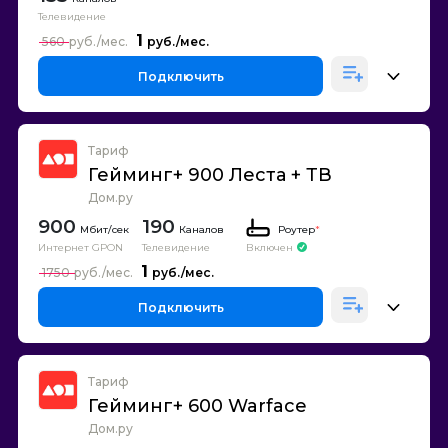
Телевидение
1
560
Подключить
Тариф
Гейминг+ 900 Леста + ТВ
Дом.ру
900
190
Каналов
Роутер
*
Интернет GPON
Телевидение
Включен
1
1750
Подключить
Тариф
Гейминг+ 600 Warface
Дом.ру