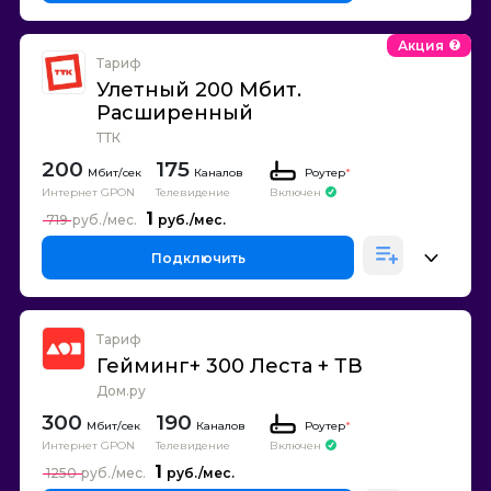
Акция
Тариф
Улетный 200 Мбит.
Расширенный
ТТК
200
175
Каналов
Роутер
*
Интернет GPON
Телевидение
Включен
1
719
Подключить
Тариф
Гейминг+ 300 Леста + ТВ
Дом.ру
300
190
Каналов
Роутер
*
Интернет GPON
Телевидение
Включен
1
1250