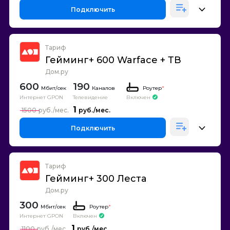
Подключить
Тариф
Гейминг+ 600 Warface + ТВ
Дом.ру
600
190
Каналов
Роутер
*
Интернет GPON
Телевидение
Включен
1
1500
Подключить
Тариф
Гейминг+ 300 Леста
Дом.ру
300
Роутер
*
Интернет GPON
Включен
1
1100