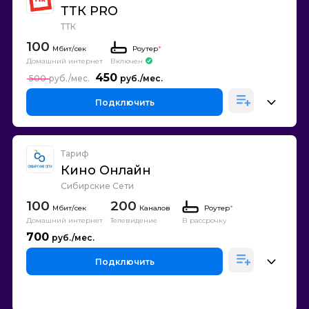
ТТК PRO
ТТК
100
Роутер
*
Домашний интернет
Включен
450
500
Подключить
Тариф
Кино Онлайн
Сибирские Сети
100
200
Каналов
Роутер
*
Домашний интернет
Телевидение
В рассрочку
700
Подключить