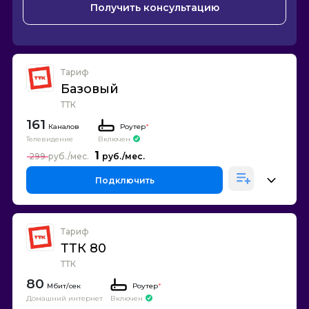
Получить консультацию
Тариф
Базовый
ТТК
161
Каналов
Роутер
*
Телевидение
Включен
1
299
Подключить
Тариф
ТТК 80
ТТК
80
Роутер
*
Домашний интернет
Включен