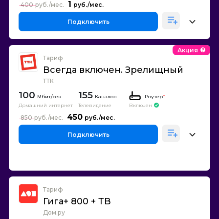
1
400
Подключить
Акция
Тариф
Всегда включен. Зрелищный
ТТК
100
155
Каналов
Роутер
*
Домашний интернет
Телевидение
Включен
450
850
Подключить
Тариф
Гига+ 800 + ТВ
Дом.ру