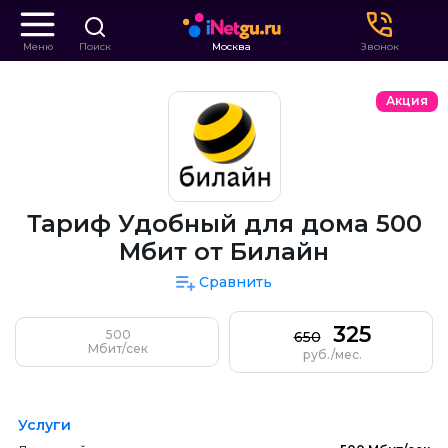
Меню
Поиск
Москва
Звонок
Акция
Тариф Удобный для дома 500
Мбит от Билайн
Сравнить
325
500
650
Мбит/сек
руб./мес.
Услуги