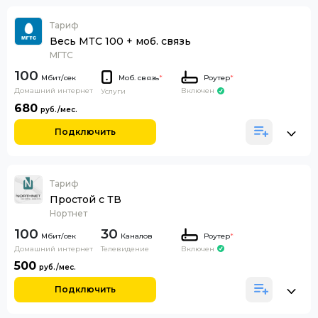
Тариф
Весь МТС 100 + моб. связь
МГТС
100
Моб. связь
*
Роутер
*
Домашний интернет
Включен
Услуги
680
Подключить
Тариф
Простой с ТВ
Нортнет
100
30
Каналов
Роутер
*
Домашний интернет
Телевидение
Включен
500
Подключить