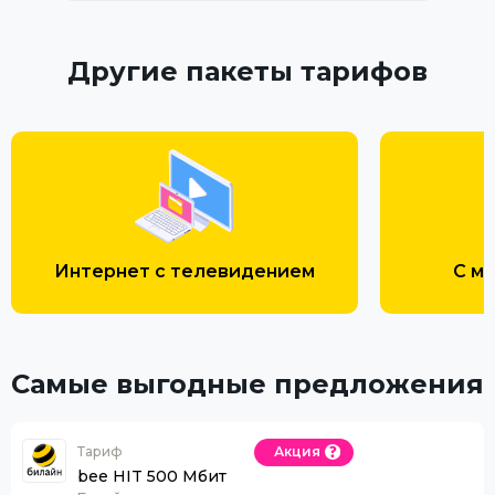
Другие пакеты тарифов
Интернет с телевидением
С м
Самые выгодные предложения
Тариф
Акция
bee HIT 500 Мбит