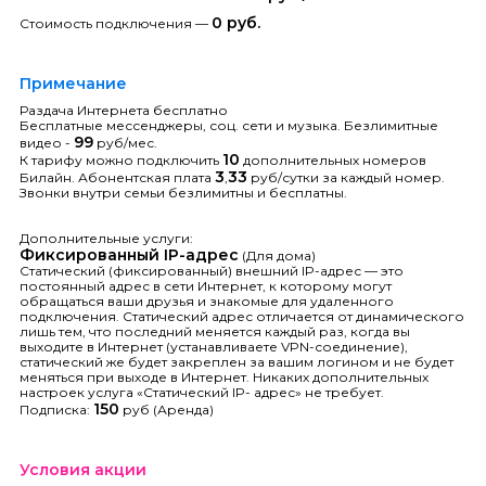
0 руб.
Стоимость подключения —
Примечание
Раздача Интернета бесплатно
Бесплатные мессенджеры, соц. сети и музыка. Безлимитные
99
видео -
руб/мес.
10
К тарифу можно подключить
дополнительных номеров
3
33
Билайн. Абонентская плата
,
руб/сутки за каждый номер.
Звонки внутри семьи безлимитны и бесплатны.
Дополнительные услуги:
Фиксированный IP-адрес
(Для дома)
Статический (фиксированный) внешний IP-адрес — это
постоянный адрес в сети Интернет, к которому могут
обращаться ваши друзья и знакомые для удаленного
подключения. Статический адрес отличается от динамического
лишь тем, что последний меняется каждый раз, когда вы
выходите в Интернет (устанавливаете VPN-соединение),
статический же будет закреплен за вашим логином и не будет
меняться при выходе в Интернет. Никаких дополнительных
настроек услуга «Статический IP- адрес» не требует.
150
Подписка:
руб (Аренда)
Условия акции