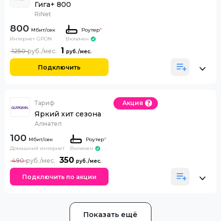
Гига+ 800
RiNet
800
Роутер
*
Интернет GPON
Включен
1
1250
Подключить
Тариф
Акция
Яркий хит сезона
Алмател
100
Роутер
*
Домашний интернет
Включен
350
490
Подключить по акции
Показать ещё