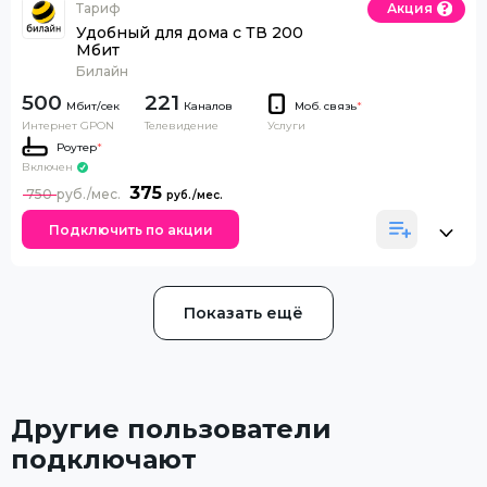
Тариф
Акция
Удобный для дома с ТВ 200
Мбит
Билайн
500
221
Каналов
Моб. связь
*
Интернет GPON
Телевидение
Услуги
Роутер
*
Включен
375
750
Подключить по акции
Показать ещё
Другие пользователи
подключают