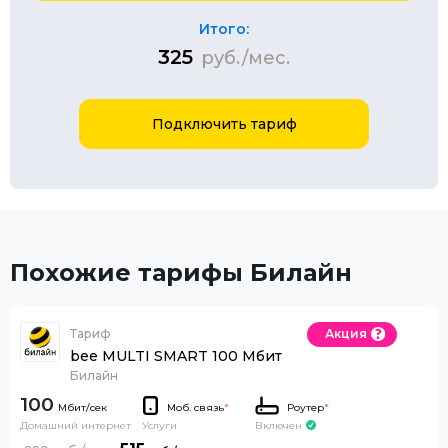
Итого:
325
руб./мес.
Подключить тариф
Похожие тарифы Билайн
Тариф
Акция
bee MULTI SMART 100 Мбит
Билайн
100
Моб. связь
*
Роутер
*
Домашний интернет
Включен
Услуги