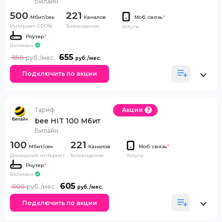
Билайн
500
221
Каналов
Моб. связь
*
Интернет GPON
Телевидение
Услуги
Роутер
*
Включен
655
1150
Подключить по акции
Тариф
Акция
bee HIT 100 Мбит
Билайн
100
221
Каналов
Моб. связь
*
Домашний интернет
Телевидение
Услуги
Роутер
*
Включен
605
1100
Подключить по акции