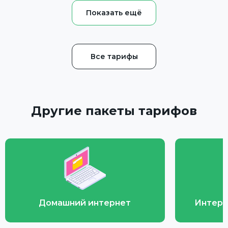
Все тарифы
Другие пакеты тарифов
Домашний интернет
Интерн