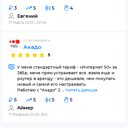
3
5
5
4
Евгений
17 Марта 2020, 22:04
О провайдере
Акадо
5
У меня стандартный тариф - «Интернет 50» за
385р, меня прям устраивает все. взяла еще и
роутер в аренду - это дешевле, чем покупать
новый и самой его настраивать.
Работаю с "Акадо" 2 ...
Читать дальше
5
5
5
5
Аймер
17 Февраля 2020, 16:11