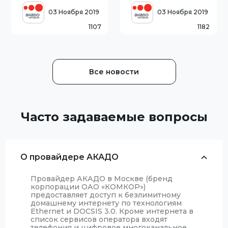
зарубежный сегмент
торговлей и
интернета. В процессе
обслуживанием
03 Ноября 2019
03 Ноября 2019
модернизации было
потребителей
1107
1182
заменено оборудование
(небольшие магазины,
на узлах сети. Это
кафе, службы быта,
позволило повысить
мастерские, салоны
пропус
красоты и т.д.) и
расположенных в жилых
Все новости
зданиях. В
Часто задаваемые вопросы
О провайдере АКАДО
Провайдер АКАДО в Москве (бренд
корпорации ОАО «КОМКОР»)
предоставляет доступ к безлимитному
домашнему интернету по технологиям
Ethernet и DOCSIS 3.0. Кроме интернета в
список сервисов оператора входят
телефония и цифровое многоканальное