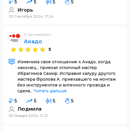
5
5
5
5
Игорь
05 Сентября 2024, 17:24
О провайдере
Акадо
5
Изменила свое отношение к Акадо, когда,
наконец , приехал отличный мастер
Ибрагимов Самир. Исправил халуру другого
мастера Фролова А. приехавшего на монтаж
без инструментов и антенного провода и
сдела...
Читать дальше
5
5
5
5
Людмила
05 Января 2024, 12:21