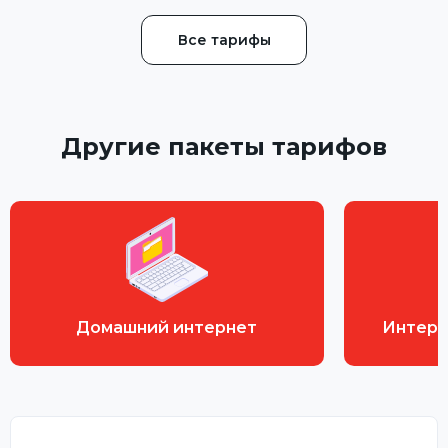
Все тарифы
Другие пакеты тарифов
Домашний интернет
Интерн