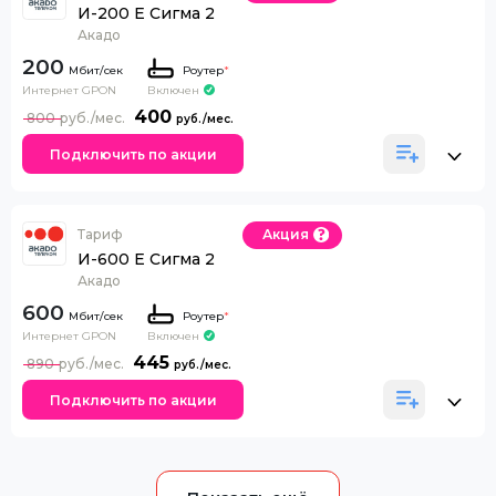
И-200 Е Сигма 2
Акадо
200
Роутер
*
Интернет GPON
Включен
400
800
Подключить по акции
Тариф
Акция
И-600 Е Сигма 2
Акадо
600
Роутер
*
Интернет GPON
Включен
445
890
Подключить по акции