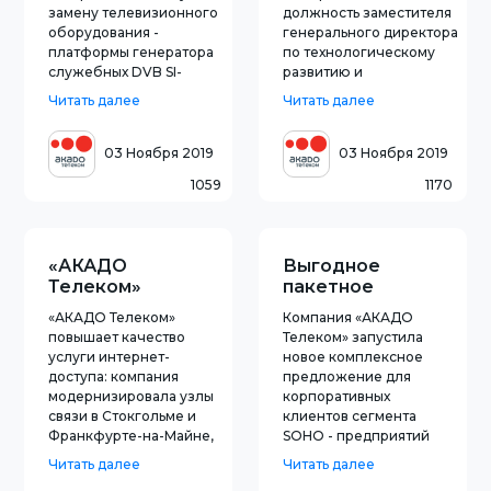
замену телевизионного
должность заместителя
оборудования -
генерального директора
платформы генератора
по технологическому
служебных DVB SI-
развитию и
таблиц цифрового
эксплуатации. До этого
Читать далее
Читать далее
телевидения. Замена
Синицын занимал пост
проводилась без
директора по
перерыва в
технологиям «АКАДО
03 Ноября 2019
03 Ноября 2019
предоставлении
Телеком». Подробности
1059
1170
телевизионных услуг.
на сайте Акадо Телеком:
Поставщиком решения
https://www.akado-
«TeleTAG» стала
telecom.ru/about/n
российская компания
«АКАДО
Выгодное
«Телетор». Для
Телеком»
пакетное
модернизировал
предложение для
«АКАДО Телеком»
Компания «АКАДО
сеть
клиентов SOHO
повышает качество
Телеком» запустила
услуги интернет-
новое комплексное
доступа: компания
предложение для
модернизировала узлы
корпоративных
связи в Стокгольме и
клиентов сегмента
Франкфурте-на-Майне,
SOHO - предприятий
с помощью которых
малого бизнеса,
Читать далее
Читать далее
осуществляется выход в
занимающихся