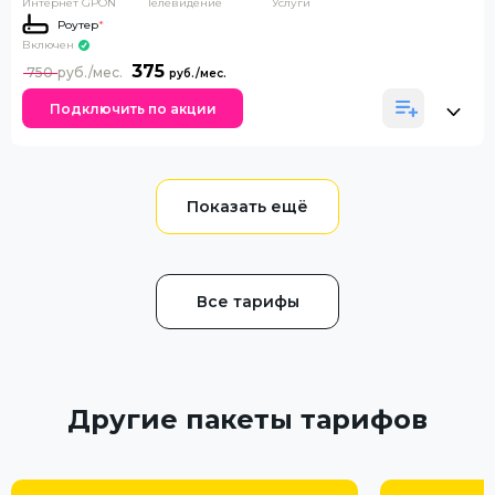
Интернет GPON
Телевидение
Услуги
Роутер
*
Включен
375
750
Подключить по акции
Все тарифы
Другие пакеты тарифов