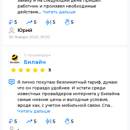
заявку и на следующий день пришел
работник и произвел необходимые
действия,...
Читать дальше
5
5
5
5
Юрий
30 Января 2020, 19:00
О провайдере
Билайн
5
Я лично покупаю безлимитный тариф, думаю
что он гораздо удобнее. И кстати среди
известных провайдеров интернета у Билайна
самые низкие цены и выгодные условия,
вроде как, с учетом мобильной связи. Спа...
Читать дальше
5
5
5
5
-