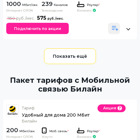
1000
239
Каналов
Роутер
*
Интернет GPON
Телевидение
Включен
575
1150
Подключить по акции
Пакет тарифов с Мобильной
связью Билайн
Тариф
Акция
Удобный для дома 200 Мбит
Билайн
200
Моб. связь
*
Роутер
*
Интернет GPON
Включен
Услуги