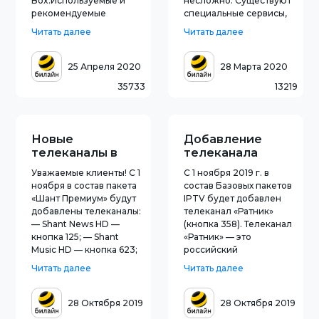
Box.Используемые и
несложно. Существуют
рекомендуемые
специальные сервисы,
роутеры - Smart
автоматически
Читать далее
Читать далее
BoxСперва
выполняющие задачу.
подключается кабель в
Щёлкнуть кнопку, ждать,
порт WAN, компьютер в
анализировать
25 Апреля 2020
28 Марта 2020
LAN. ПК совмещается с
результаты.Подготовка к
35733
13219
роутером и
проверкеПроверка
беспроводным
скорости вашего
способом, но
интернета Билайн
изначально
онлайн требуе
Новые
Добавление
рекомендован
телеканалы в
телеканала
кабель.Сетевой кабел
пакете «Шант
«Ратник» в IPTV
Уважаемые клиенты! С 1
С 1 ноября 2019 г. в
Премиум»
ноября в состав пакета
состав Базовых пакетов
«Шант Премиум» будут
IPTV будет добавлен
добавлены телеканалы:
телеканал «Ратник»
— Shant News HD —
(кнопка 358). Телеканал
кнопка 125; — Shant
«Ратник» — это
Music HD — кнопка 623;
российский
— Shant Serial HD —
познавательный
Читать далее
Читать далее
кнопка 260. Стоимость
телеканал,
пакета не изменится.
обозначивший своей
Приятного просмотра!
целью патриотическое
28 Октября 2019
28 Октября 2019
Подробности на сайте
воспитание молодёжи.