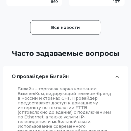
860
1371
Beeline: https://moskva
Приятного просмотра!
Подробности на сайте
Beeline: https://moskva.b
Все новости
Часто задаваемые вопросы
О провайдере Билайн
Билайн – торговая марка компании
ВымпелКом, лидирующий телеком-бренд
в России и странах СНГ. Провайдер
предоставляет доступ к домашнему
интернету по технологии FTTB
(оптоволокно до здания) с подключением
по Ethernet, а также услуги IP-
телевидения и мобильной связи.
Использование современного