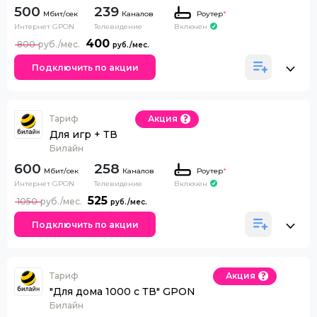
500
239
Каналов
Роутер
*
Интернет GPON
Телевидение
Включен
400
800
Подключить по акции
Тариф
Акция
Для игр + ТВ
Билайн
600
258
Каналов
Роутер
*
Интернет GPON
Телевидение
Включен
525
1050
Подключить по акции
Тариф
Акция
"Для дома 1000 с ТВ" GPON
Билайн