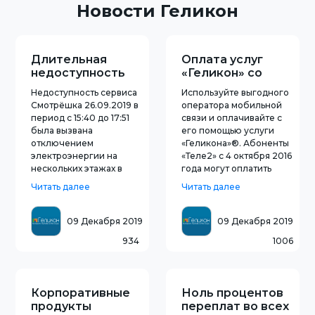
Новости Геликон
Длительная
Оплата услуг
недоступность
«Геликон» со
сервиса
счёта
Недоступность сервиса
Используйте выгодного
Смотрёшка
мобильного
Смотрёшка 26.09.2019 в
оператора мобильной
номера
период с 15:40 до 17:51
связи и оплачивайте с
была вызвана
его помощью услуги
отключением
«Геликона»®. Абоненты
электроэнергии на
«Теле2» c 4 октября 2016
нескольких этажах в
года могут оплатить
дата-центре ММТС-9 (г.
услуги «Геликона»® со
Читать далее
Читать далее
Москва, ул. Бутлерова
счёта своего
д.7), к которому привела
мобильного. Совершить
просадка по питанию на
платёж можно
09 Декабря 2019
09 Декабря 2019
электрической
используя форму
934
1006
подстанции № 760
экспресс-оплаты на
«Ясенево». После
сайте компании, в
подачи электроэнергии
«Личном кабинете» и на
на
Корпоративные
Ноль процентов
продукты
переплат во всех