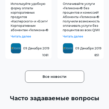
«Касперского» по
QIWI Терминалах
Используйте удобную
Оплачивайте услуги
подписке
форму оплаты
«Геликона»® без
корпоративных
процентов и комиссий!
продуктов
Абоненты «Геликона»®
«Касперского» и «Есет»!
получили возможность
Корпоративным
оплачивать услуги без
абонентам «Геликона»®
процентов во всех QIWI
с 1 октября 2016 года
Терминалах. С 1 сентября
Читать далее
Читать далее
стала доступна
компания «Геликон»®
возможность получить
отменила проценты и
решение Kaspersky Small
переплаты в QIWI
09 Декабря 2019
09 Декабря 2019
Office Security по
Терминалах, а также при
1081
851
подписке,
оплате со счёта
предназначенное для
мобильного телефона (с
малого и среднего
1 декабр
бизнеса. Подписка
доступна в ва
Все новости
Часто задаваемые вопросы