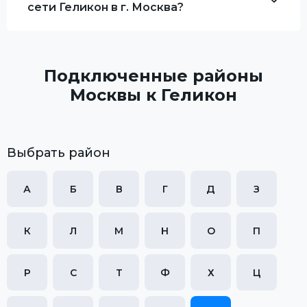
сети Геликон в г. Москва?
Подключенные районы
Москвы к Геликон
Выбрать район
А
Б
В
Г
Д
З
К
Л
М
Н
О
П
Р
С
Т
Ф
Х
Ц