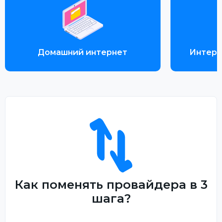
Домашний интернет
Интерн
Как поменять провайдера в 3
шага?