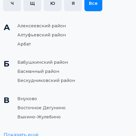
Ч
Щ
Ю
Я
Все
А
Алексеевский район
Алтуфьевский район
Арбат
Б
Бабушкинский район
Басманный район
Бескудниковский район
В
Внуково
Восточное Дегунино
Выхино-Жулебино
Показать ещё