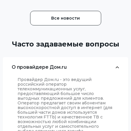
скорость интернет.
учитываются по номеру
Несмотря на то, что ЭР-
договора. В настоящее в
Телеком (Дом.ру)
Все новости
подключает аб
Часто задаваемые вопросы
О провайдере Дом.ru
Провайдер Дом.ru - это ведущий
российский оператор
телекоммуникационных услуг,
предоставляющий большое число
выгодных предложений для клиентов.
Оператор предлагает своим абонентам
высокоскоростной доступ в интернет (для
большей части домов используется
технология FTTb) и качественное ТВ с
возможностью любой комбинации
отдельных услуг и самостоятельного