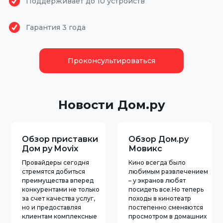
Поддерживает до 10 устройств
Гарантия 3 года
Проконсультироваться
Новости Дом.ру
Обзор приставки
Обзор Дом.ру
Дом ру Movix
Мовикс
Провайдеры сегодня
Кино всегда было
стремятся добиться
любимым развлечением
преимущества вперед
– у экранов любят
конкурентами не только
посидеть все.Но теперь
за счет качества услуг,
походы в кинотеатр
но и предоставляя
постепенно сменяются
клиентам комплексные
просмотром в домашних