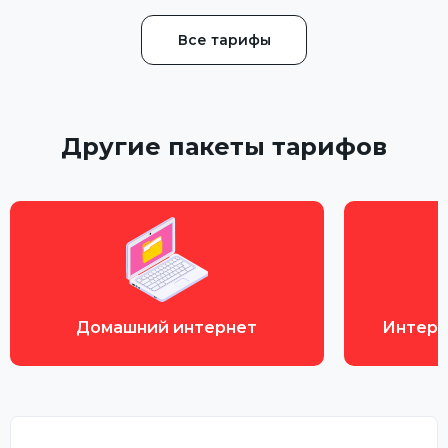
Все тарифы
Другие пакеты тарифов
Домашний интернет
Интерн