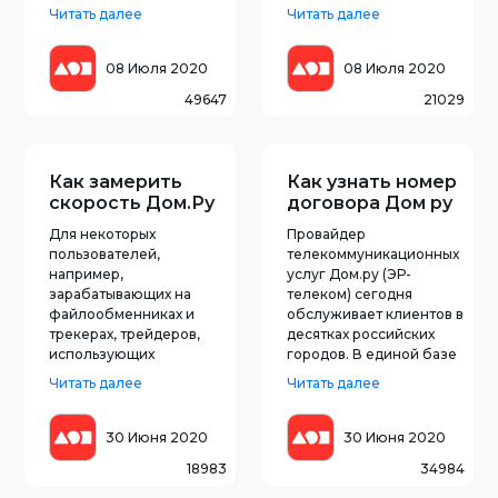
варианты
условиях, комфортно, в
Читать далее
Читать далее
обслуживания.ЭР-
удобное
Телеком (боенд Дом.ру)
время.Возможности
предлагает абонентам
сервиса«Дом.ру мувикс»
08 Июля 2020
08 Июля 2020
цифрового телевидения
появился недавно, но
49647
21029
целую экосистему
уже стал популярным.
Movix, в которую входит
Он предоставляет
и приставка Дом ру
возможности для
Movix
просмотра фи
Как замерить
Как узнать номер
скорость Дом.Ру
договора Дом ру
Для некоторых
Провайдер
пользователей,
телекоммуникационных
например,
услуг Дом.ру (ЭР-
зарабатывающих на
телеком) сегодня
файлообменниках и
обслуживает клиентов в
трекерах, трейдеров,
десятках российских
использующих
городов. В единой базе
удаленный доступ к
данных сведения об
Читать далее
Читать далее
торговым площадкам,
абонентах,
киберспорстменов и
предоставляемых им
любителей
услугах, тарифах, суммах
30 Июня 2020
30 Июня 2020
современных онлайн
начислений,
18983
34984
игр требуется
поступивших платежах и
стабильно высокая
балансе счета,