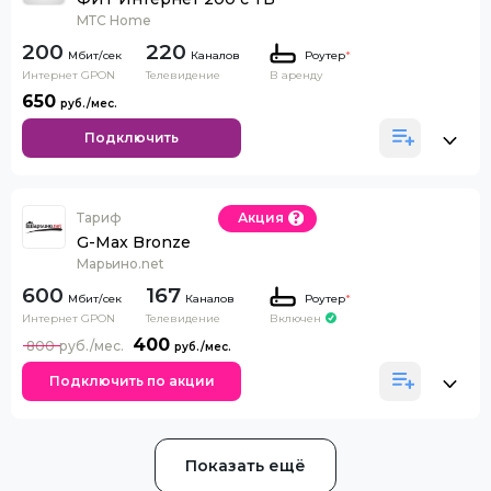
МТС Home
200
220
Каналов
Роутер
*
Интернет GPON
Телевидение
В аренду
650
Подключить
Тариф
Акция
G-Max Bronze
Марьино.net
600
167
Каналов
Роутер
*
Интернет GPON
Телевидение
Включен
400
800
Подключить по акции
Показать ещё