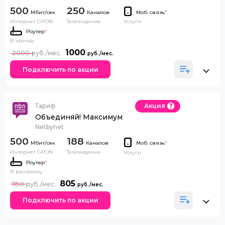
500
250
Каналов
Моб. связь
*
Интернет GPON
Телевидение
Услуги
Роутер
*
В аренду
1000
2000
Подключить по акции
Тариф
Акция
Объединяй! Максимум
Netbynet
500
188
Каналов
Моб. связь
*
Интернет GPON
Телевидение
Услуги
Роутер
*
В рассрочку
805
1150
Подключить по акции