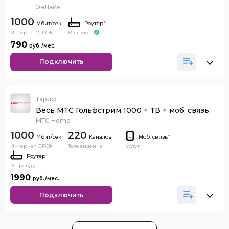
ЭнЛайн
1000
Роутер
*
Интернет GPON
Включен
790
Подключить
Тариф
Весь МТС Гольфстрим 1000 + ТВ + моб. связь
МТС Home
1000
220
Каналов
Моб. связь
*
Интернет GPON
Телевидение
Услуги
Роутер
*
В аренду
1990
Подключить