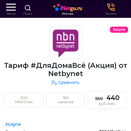
Меню
Поиск
Москва
Звонок
Акция
Тариф #ДляДомаВсё (Акция) от
Netbynet
Сравнить
440
300
180
550
Мбит/сек
каналов
руб./мес.
Услуги