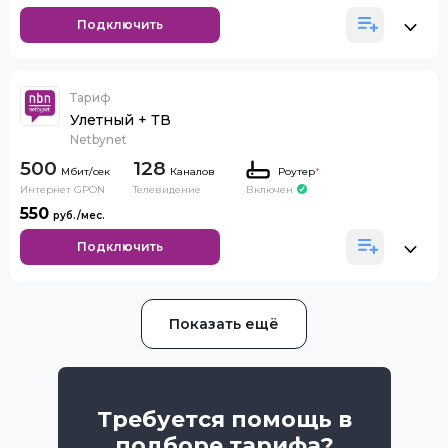
Подключить
Тариф
Улетный + ТВ
Netbynet
500
128
Каналов
Роутер
*
Интернет GPON
Телевидение
Включен
550
Подключить
Показать ещё
Требуется помощь в
подборе тарифа?