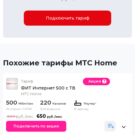
Подключить тариф
Похожие тарифы МТС Home
Тариф
Акция
ФИТ Интернет 500 с ТВ
МТС Home
500
220
Каналов
Роутер
*
Интернет GPON
Телевидение
В аренду
650
800
Подключить по акции