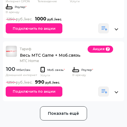
Интернет GPON
Телевидение
Услуги
Роутер
*
В аренду
1000
1250
Подключить по акции
Тариф
Акция
Весь МТС Game + Моб.связь
МТС Home
100
Моб. связь
*
Роутер
*
Домашний интернет
В аренду
Услуги
990
1250
Подключить по акции
Показать ещё