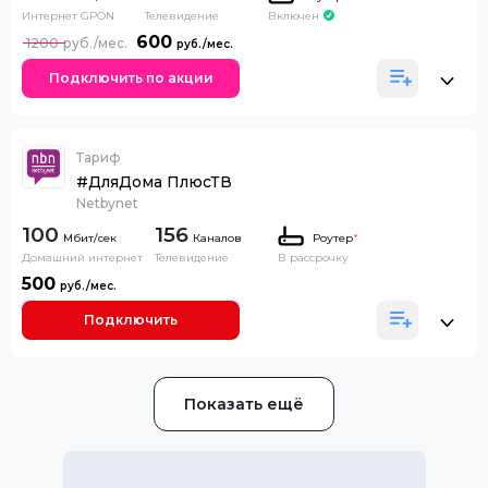
Интернет GPON
Телевидение
Включен
600
1200
Подключить по акции
Тариф
#ДляДома ПлюсТВ
Netbynet
100
156
Каналов
Роутер
*
Домашний интернет
Телевидение
В рассрочку
500
Подключить
Показать ещё