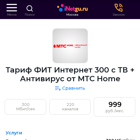
Меню
Поиск
Москва
Звонок
Тариф ФИТ Интернет 300 с ТВ +
Антивирус от МТС Home
Сравнить
999
300
220
Мбит/сек
каналов
руб./мес.
Услуги