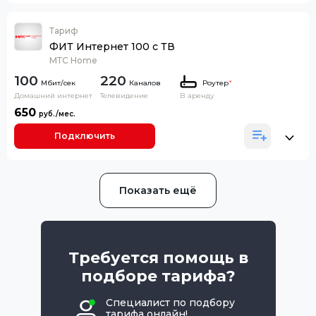
Тариф
ФИТ Интернет 100 с ТВ
МТС Home
100
220
Каналов
Роутер
*
Домашний интернет
Телевидение
В аренду
650
Подключить
Показать ещё
Требуется помощь в
подборе тарифа?
Специалист по подбору
тарифа онлайн!