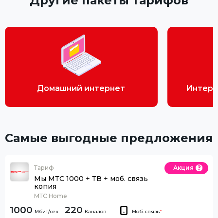
Другие пакеты тарифов
Домашний интернет
Интерн
Самые выгодные предложения
Тариф
Акция
Мы МТС 1000 + ТВ + моб. связь
копия
МТС Home
1000
220
Каналов
Моб. связь
*