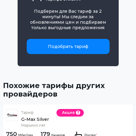
Подберем для Вас тариф за 2
минуты! Мы следим за
обновлениями цен и подбираем
только выгодные предложения
Подобрать тариф
Похожие тарифы других
провайдеров
Тариф
Акция
G-Max Silver
Марьино.net
750
179
Каналов
Роутер
*