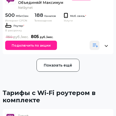
Объединяй! Максимум
Netbynet
500
188
Каналов
Моб. связь
*
Интернет GPON
Телевидение
Услуги
Роутер
*
В рассрочку
805
1150
Подключить по акции
Показать ещё
Тарифы с Wi-Fi роутером в
комплекте
Тариф