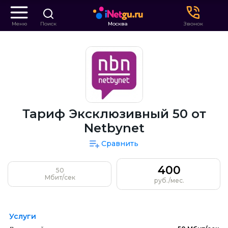
Меню
Поиск
Москва
Звонок
Тариф Эксклюзивный 50 от
Netbynet
Сравнить
400
50
Мбит/сек
руб./мес.
Услуги