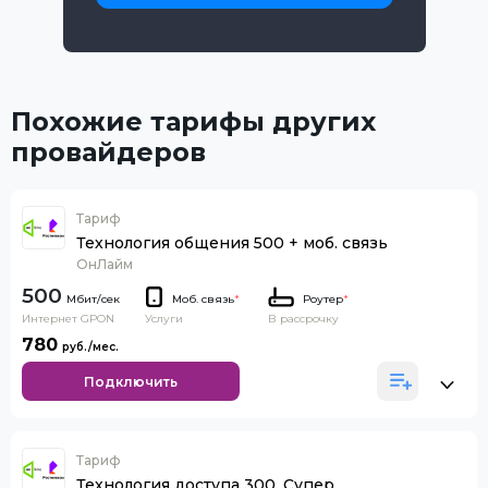
Похожие тарифы других
провайдеров
Тариф
Технология общения 500 + моб. связь
ОнЛайм
500
Моб. связь
*
Роутер
*
Интернет GPON
В рассрочку
Услуги
780
Подключить
Тариф
Технология доступа 300. Супер