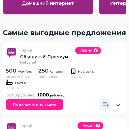
Домашний интернет
Интерн
Самые выгодные предложения
Тариф
Акция
Объединяй! Премиум
Netbynet
500
250
Каналов
Моб. связь
*
Интернет GPON
Телевидение
Услуги
Роутер
*
В аренду
1000
2000
Подключить по акции
Тариф
Акция