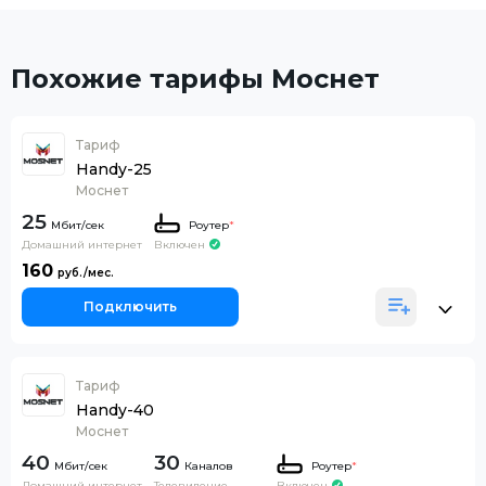
Похожие тарифы Моснет
Тариф
Handy-25
Моснет
25
Роутер
*
Домашний интернет
Включен
160
Подключить
Тариф
Handy-40
Моснет
40
30
Каналов
Роутер
*
Домашний интернет
Телевидение
Включен