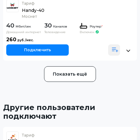
Тариф
Handy-40
Моснет
40
30
Каналов
Роутер
*
Домашний интернет
Телевидение
Включен
260
Подключить
Показать ещё
Другие пользователи
подключают
Тариф