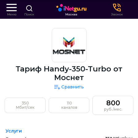
Меню
Поиск
Москва
Звонок
Тариф Handy-350-Turbo от
Моснет
Сравнить
800
350
110
Мбит/сек
каналов
руб./мес.
Услуги