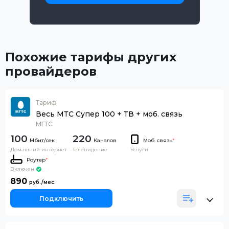
Похожие тарифы других
провайдеров
Тариф
Весь МТС Супер 100 + ТВ + моб. связь
МГТС
100
220
Каналов
Моб. связь
*
Домашний интернет
Телевидение
Услуги
Роутер
*
Включен
890
Подключить