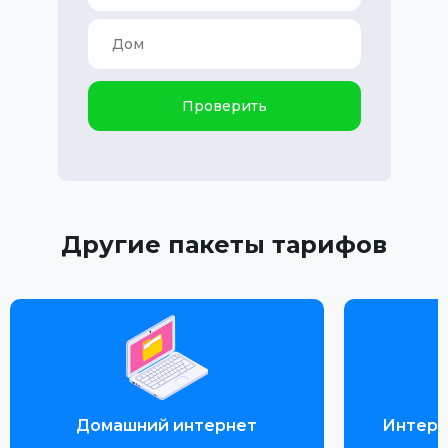
Проверить
Другие пакеты тарифов
Домашний интернет
Интерн