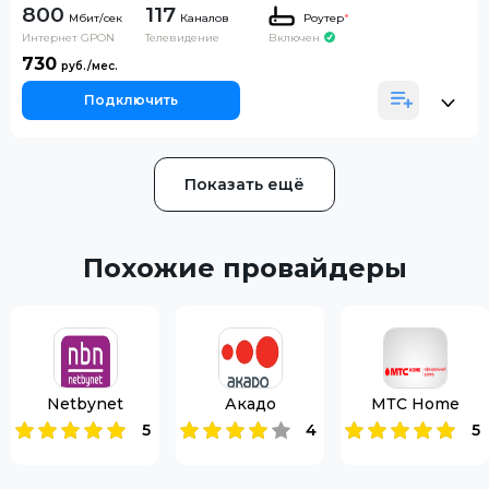
800
117
Каналов
Роутер
*
Интернет GPON
Телевидение
Включен
730
Подключить
Показать ещё
Похожие провайдеры
Netbynet
Акадо
МТС Home
5
4
5