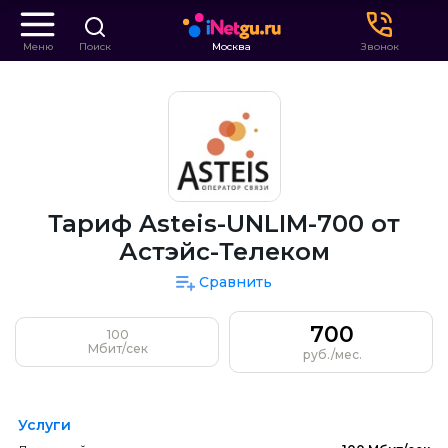
Меню
Поиск
Москва
Звонок
Тариф Asteis-UNLIM-700 от
Астэйс-Телеком
Сравнить
700
100
Мбит/сек
руб./мес.
Услуги