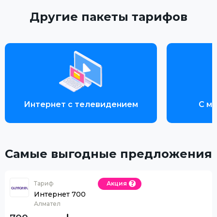
Другие пакеты тарифов
Интернет с телевидением
С м
Самые выгодные предложения
Тариф
Акция
Интернет 700
Алмател