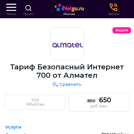
Меню
Поиск
Москва
Звонок
Акция
Тариф Безопасный Интернет
700 от Алмател
Сравнить
650
700
850
Мбит/сек
руб./мес.
Услуги