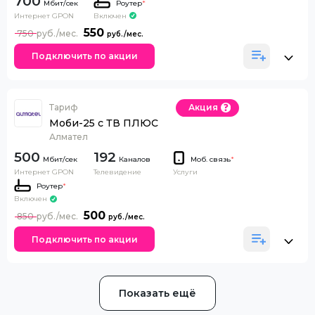
700
Роутер
*
Интернет GPON
Включен
550
750
Подключить по акции
Тариф
Акция
Моби-25 с ТВ ПЛЮС
Алмател
500
192
Каналов
Моб. связь
*
Интернет GPON
Телевидение
Услуги
Роутер
*
Включен
500
850
Подключить по акции
Показать ещё