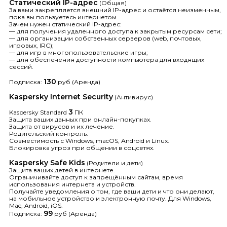
Статический IP-адрес
(Общая)
За вами закрепляется внешний IP-адрес и остаётся неизменным,
пока вы пользуетесь интернетом
Зачем нужен статический IP-адрес:
— для получения удаленного доступа к закрытым ресурсам сети;
— для организации собственных серверов (web, почтовых,
игровых, IRC);
— для игр в многопользовательские игры;
— для обеспечения доступности компьютера для входящих
сессий.
130
Подписка:
руб (Аренда)
Kaspersky Internet Security
(Антивирус)
3
Kaspersky Standard
ПК
Защита ваших данных при онлайн-покупках.
Защита от вирусов и их лечение.
Родительский контроль.
Совместимость с Windows, macOS, Аndroid и Linux.
Блокировка угроз при общении в соцсетях.
Kaspersky Safe Kids
(Родители и дети)
Защита ваших детей в интернете.
Ограничивайте доступ к запрещённым сайтам, время
использования интернета и устройств.
Получайте уведомления о том, где ваши дети и что они делают,
на мобильное устройство и электронную почту. Для Windows,
Mac, Android, iOS.
99
Подписка:
руб (Аренда)