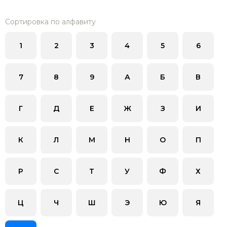
Сортировка по алфавиту
1
2
3
4
5
6
7
8
9
А
Б
В
Г
Д
Е
Ж
З
И
К
Л
М
Н
О
П
Р
С
Т
У
Ф
Х
Ц
Ч
Ш
Э
Ю
Я