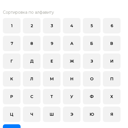
Сортировка по алфавиту
1
2
3
4
5
6
7
8
9
А
Б
В
Г
Д
Е
Ж
З
И
К
Л
М
Н
О
П
Р
С
Т
У
Ф
Х
Ц
Ч
Ш
Э
Ю
Я