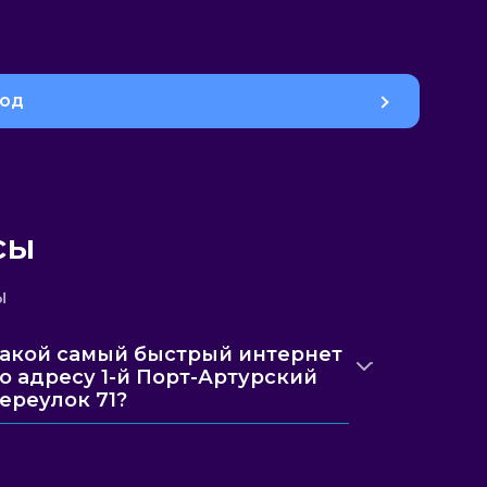
род
сы
ы
акой самый быстрый интернет
о адресу 1-й Порт-Артурский
ереулок 71?