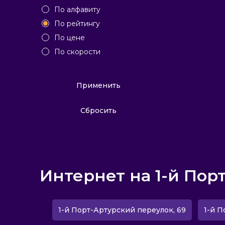
По алфавиту
По рейтингу
По цене
По скорости
Применить
Сбросить
Интернет на 1-й Пор
1-й Порт-Артурский переулок, 69
1-й П