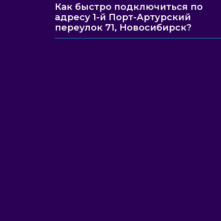
Как быстро подключиться по
адресу 1-й Порт-Артурский
переулок 71, Новосибирск?
Наши специалисты всегда
подключения. Вы можете бе
8 (
Еже