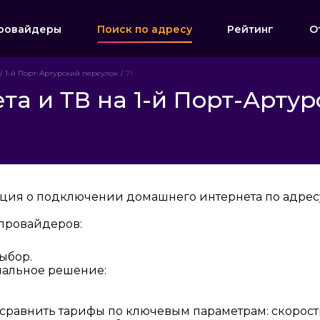
ровайдеры
Поиск по адресу
Рейтинг
О
1-й Порт-Артурский переулок
71
а и ТВ на 1-й Порт-Артур
ция о подключении домашнего интернета по адресу:
провайдеров:
ыбор.
мальное решение:
 сравнить тарифы по ключевым параметрам: скорост