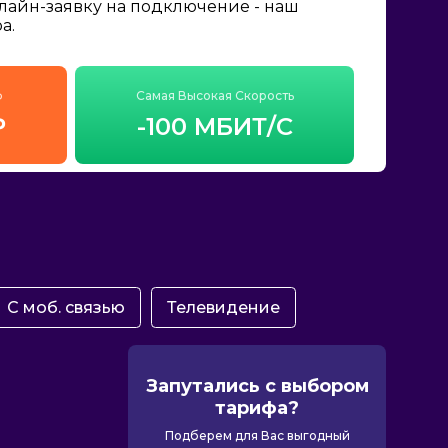
нлайн-заявку на подключение - наш
а.
ф
Самая Высокая Скорость
₽
-100 МБИТ/С
С моб. связью
Телевидение
Запутались с выбором
тарифа?
Подберем для Вас выгодный