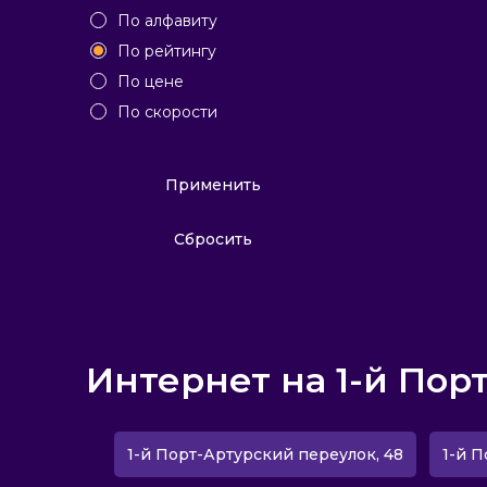
По алфавиту
По рейтингу
По цене
По скорости
Применить
Сбросить
Интернет на 1-й Пор
1-й Порт-Артурский переулок, 48
1-й П