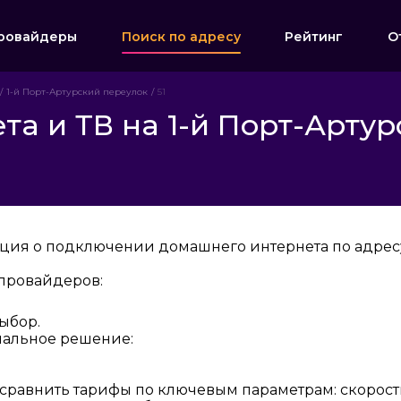
ровайдеры
Поиск по адресу
Рейтинг
О
1-й Порт-Артурский переулок
51
а и ТВ на 1-й Порт-Артур
ция о подключении домашнего интернета по адресу:
провайдеров:
ыбор.
мальное решение:
 сравнить тарифы по ключевым параметрам: скорост