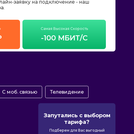
нлайн-заявку на подключение - наш
а.
ф
Самая Высокая Скорость
₽
-100 МБИТ/С
С моб. связью
Телевидение
Запутались с выбором
тарифа?
Подберем для Вас выгодный