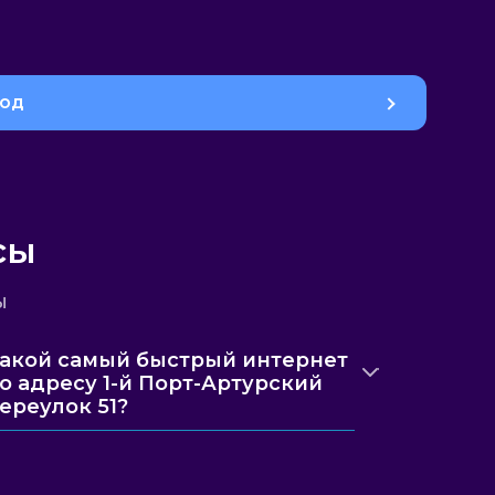
род
сы
ы
акой самый быстрый интернет
о адресу 1-й Порт-Артурский
ереулок 51?