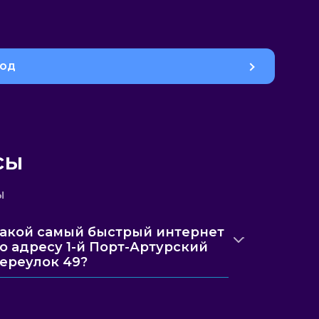
род
сы
ы
акой самый быстрый интернет
о адресу 1-й Порт-Артурский
ереулок 49?