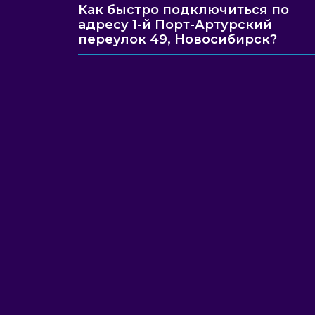
Как быстро подключиться по
адресу 1-й Порт-Артурский
переулок 49, Новосибирск?
Наши специалисты всегда
подключения. Вы можете бе
8 (
Еже