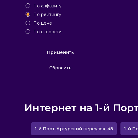
По алфавиту
По рейтингу
По цене
По скорости
Применить
Сбросить
Интернет на 1-й Пор
1-й Порт-Артурский переулок, 48
1-й П