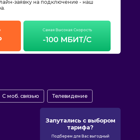
нлайн-заявку на подключение - наш
а.
ф
Самая Высокая Скорость
₽
-100 МБИТ/С
С моб. связью
Телевидение
Запутались с выбором
тарифа?
Подберем для Вас выгодный