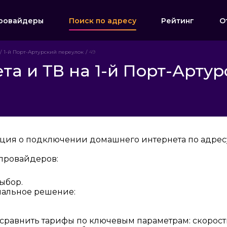
ровайдеры
Поиск по адресу
Рейтинг
О
1-й Порт-Артурский переулок
49
а и ТВ на 1-й Порт-Артур
ция о подключении домашнего интернета по адресу:
провайдеров:
ыбор.
мальное решение:
 сравнить тарифы по ключевым параметрам: скорост