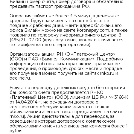
Билайн номер счёта, номер договора и обязательно
предъявить паспорт гражданина РФ.
Операция займёт не более 3–5 минут, а денежные
средства будут зачислены на счёт в банке не
позднее 2 рабочих дней. Найти адрес ближайшего
офиса Билайн можно на сайте koronapay.com, а также
позвонив по телефону информационного центра: 8
(495) 211-07-00 (круглосуточно, звонок оплачивается
по тарифам вашего оператора связи).
Организаторы акции: РНКО «Платежный Центр»
(ООО) и ПАО «Вымпел-Коммуникации». Подробную
информацию об организаторах акции, правилах её
проведения, о промокоде, сроках, месте и порядке
его получения можно получить на сайтах rnko.ru и
beeline.ru.
Услуга по переводу денежных средств без открытия
банковского счёта предоставляется РНКО
«Платежный Центр» (ООО), лицензия ЦБ РФ № 3166-К
от 14.04.2014 г., на основании договора о
комплексном обслуживании клиента в точках
обслуживания агентов (текст представлен на сайте
rnko.ru). Акция действительна для переводов, за
совершение которых договором о комплексном
обслуживании клиента установлена комиссия более 1
рубля.