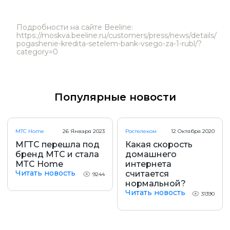
Подробности на сайте Beeline:
https://moskva.beeline.ru/customers/press/news/details/
pogashenie-kredita-setelem-bank-vsego-za-1-rubl/?
category=0
Популярные новости
МТС Home
26 Января 2023
Ростелеком
12 Октября 2020
МГТС перешла под
Какая скорость
бренд МТС и стала
домашнего
МТС Home
интернета
Читать новость
считается
9244
нормальной?
Читать новость
31390