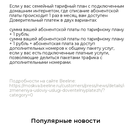
Если у вас семейный тарифный план с подключенным
домашним интернетом, где списание абонентской
платы происходит 1 раз в месяц, вам доступен
Доверительный платеж в двух вариантах:
сумма вашей абонентской платы по тарифному плану
+ 1 рубль;
сумма вашей абонентской платы по тарифному плану
+ 1 рубль + абонентская плата за доступ
дополнительных номеров к общему пакету услуг,
если у вас есть подключенные платные услуги,
позволяющие делиться пакетами трафика с
дополнительными номерами.
Подробности на сайте Beeline:
https://moskva.beeline.ru/customers/press/news/details/i
zmeneniya-usloviy-uslugi-doveritelniyplatezh/?
category=0
Популярные новости