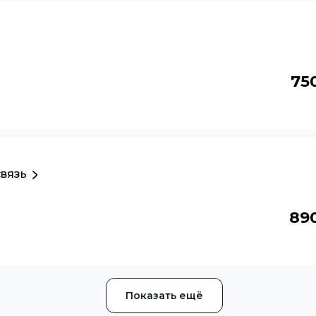
75
связь
89
Показать ещё