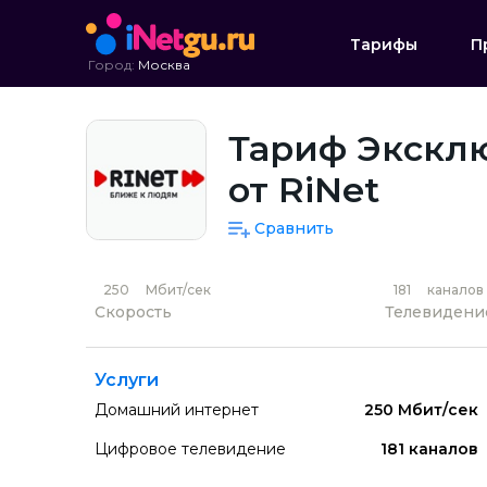
Тарифы
П
Город:
Москва
Тариф Эксклю
от RiNet
Сравнить
250
Мбит/сек
181
каналов
Скорость
Телевидени
Услуги
Домашний интернет
250 Мбит/сек
Цифровое телевидение
181 каналов