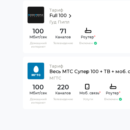
Тариф
Full 100
Гуд Пипл
100
71
Каналов
Роутер
*
Домашний
Телевидение
Включен
интернет
Тариф
Весь МТС Супер 100 + ТВ + моб. 
МГТС
100
220
Каналов
Моб. связь
*
Роутер
*
Домашний
Телевидение
Услуги
Включен
интернет