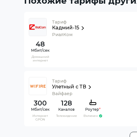
Похожие тарифы други
Тариф
Кадмий-15
РиалКом
48
Домашний
интернет
Тариф
Улетный с ТВ
Вайфаер
300
128
Каналов
Роутер
*
Интернет
Телевидение
Включен
GPON