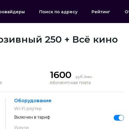
ровайдеры
Поиск по адресу
Рейтинг
О
зивный 250 + Всё кино
1600
руб./мес.
е
Абонентская плата
Оборудование
Wi-Fi роутер
Включен в тариф
Услуги