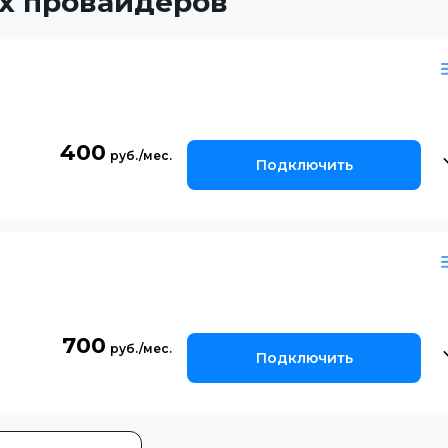
х провайдеров
400
Подключить
700
Подключить