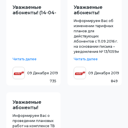
Уважаемые
Уважаемые
абоненты! (14-04-
абоненты!
17)
Информируем Вас об
изменении тарифных
планов для
действующих
Абонентов с 11.09.2016 г.
на основании письма –
уведомления № 13/1059и
от 01.09.2016 ПАО «МТС»
Читать далее
Читать далее
(Оператора
международной и
междугородней связи).
09 Декабря 2019
09 Декабря 2019
Источник - Люби
735
849
Уважаемые
абоненты!
Информируем Вас о
проведении плановых
работ на комплексе ТВ