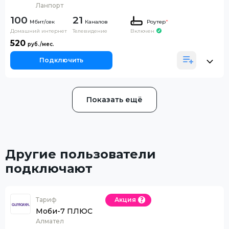
Ланпорт
100
21
Каналов
Роутер
*
Домашний интернет
Телевидение
Включен
520
Подключить
Показать ещё
Другие пользователи
подключают
Тариф
Акция
Моби-7 ПЛЮС
Алмател