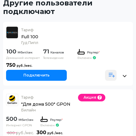
Другие пользователи
подключают
Тариф
Full 100
Гуд Пипл
100
71
Каналов
Роутер
*
Домашний интернет
Телевидение
Включен
750
Подключить
Тариф
Акция
"Для дома 500" GPON
Билайн
500
Роутер
*
Интернет GPON
Включен
300
600