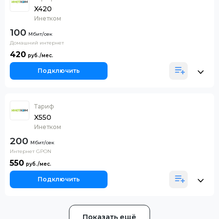
X420
Инетком
100
Домашний интернет
420
Подключить
Тариф
X550
Инетком
200
Интернет GPON
550
Подключить
Показать ещё