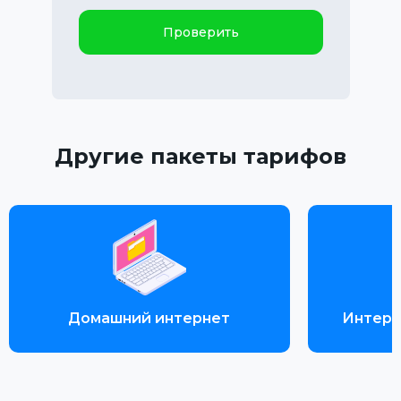
Проверить
Другие пакеты тарифов
Домашний интернет
Интерн