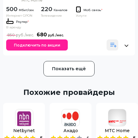
МТС Home
500
220
Каналов
Моб. связь
*
Интернет GPON
Телевидение
Услуги
Роутер
*
В аренду
680
850
Подключить по акции
Показать ещё
Похожие провайдеры
Netbynet
Акадо
МТС Home
5
4
5