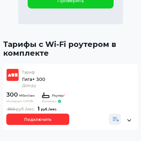
Проверить
Тарифы с Wi-Fi роутером в
комплекте
Тариф
Гига+ 300
Дом.ру
300
Роутер
*
Интернет GPON
Включен
1
950
Подключить