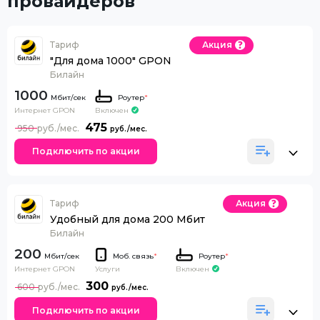
провайдеров
Тариф
Акция
"Для дома 1000" GPON
Билайн
1000
Роутер
*
Интернет GPON
Включен
475
950
Подключить по акции
Тариф
Акция
Удобный для дома 200 Мбит
Билайн
200
Моб. связь
*
Роутер
*
Интернет GPON
Включен
Услуги
300
600
Подключить по акции