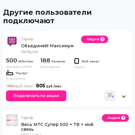
Другие пользователи
подключают
Тариф
Акция
Объединяй! Максимум
Netbynet
500
188
Каналов
Моб. связь
*
Интернет GPON
Телевидение
Услуги
Роутер
*
В рассрочку
805
1150
Подключить по акции
Тариф
Акция
Весь МТС Супер 500 + ТВ + моб.
связь