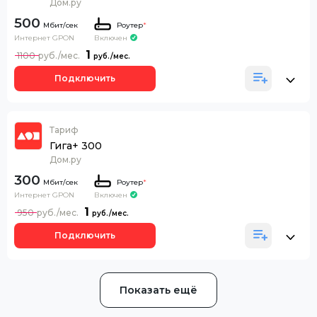
Дом.ру
500
Роутер
*
Интернет GPON
Включен
1
1100
Подключить
Тариф
Гига+ 300
Дом.ру
300
Роутер
*
Интернет GPON
Включен
1
950
Подключить
Показать ещё