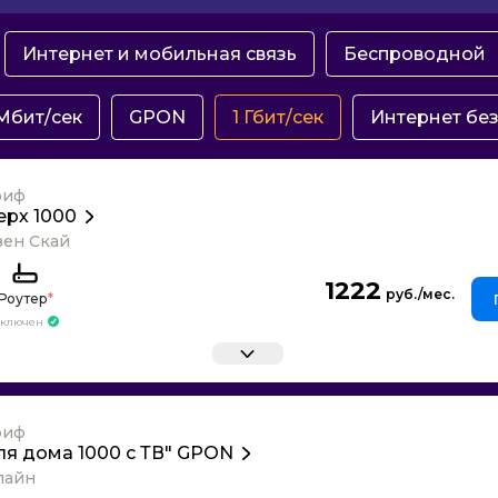
Интернет и мобильная связь
Беспроводной
Мбит/сек
GPON
1 Гбит/сек
Интернет без
риф
ерх 1000
вен Скай
1222
Роутер
*
ключен
риф
ля дома 1000 с ТВ" GPON
лайн