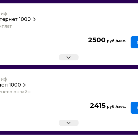
риф
тернет 1000
мплат
2500
риф
лоп 1000
енево онлайн
2415