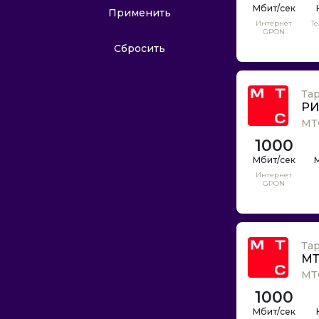
Дом Вай-Фай
Применить
Интернет
Т
Дом.ру
GPON
Домолинк
Сбросить
Зебра телеком
Зелёная точка
Та
РИ
Инетком
МТ
Интелком
1000
Интелком-Коннект
М
Интеллект НЭТ
Интернет
GPON
Йота
Кверти
Комплат
Та
Комстар
МТ
Лайф Линк
МТ
Ланпорт
1000
ЛинкЛайн