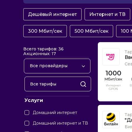
Дешёвый интернет
Интернет и ТВ
300 Мбит/сек
500 Мбит/сек
100 
Всего тарифов: 36
Та
Акционных: 17
Вв
Се
Все провайдеры
1000
2КОМ
Netbynet
Интернет
В
GPON
RiNet
Услуги
Авантел
Авелаком
Домашний интернет
Та
Айпинет
"Д
Домашний интернет и ТВ
Би
Айфлэт