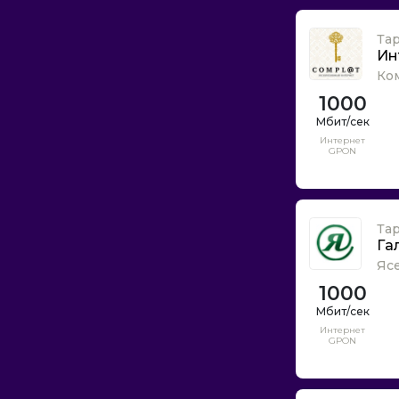
Эффортел
Ясенево онлайн
Та
Ин
Ко
1000
Интернет
GPON
Та
Га
Яс
1000
Интернет
GPON