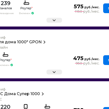
239
575
Каналов
Роутер
*
1150
елевидение
Включен
риф
ля дома 1000" GPON
лайн
475
Роутер
*
950
ключен
риф
С Дома Супер 1000
С
220