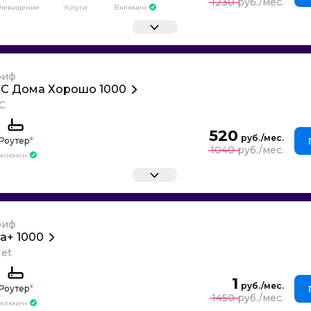
1230
елевидение
Услуги
Включен
риф
С Дома Хорошо 1000
С
520
Роутер
*
1040
ключен
риф
га+ 1000
Net
1
Роутер
*
1450
ключен