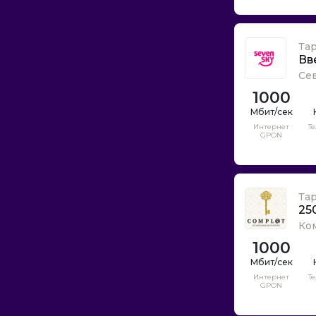
Старлинк
Старнет
Та
Стартел
Вв
ТТК
Се
Тел
1000
Теле 2
Телеком ТЗ
Интернет
Т
GPON
Тушино Телеком
УфаНет
Филанко
Та
Цифра 1
25
Эконотел
Ко
1000
Элвис-Телеком
Электронный щит
Интернет
Т
ЭнЛайн
GPON
Энфорта