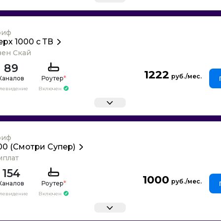
риф
ерх 1000 с ТВ
вен Скай
89
1222
Каналов
Роутер
*
елевидение
Включен
риф
00 (Смотри Супер)
мплат
154
1000
Каналов
Роутер
*
елевидение
Включен