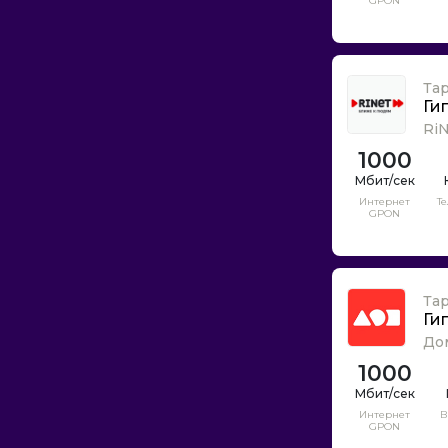
GPON
ОнЛайм
Орандж Бизнес Сервис
Процентр
Та
Радуга-Интернет
Ги
Регион Телеком
Ri
РиалКом
1000
Ропнет
Интернет
Т
Ростелеком
GPON
СЛН
СТВ
Самтел
Та
Ги
Севен Скай
До
СитиТелеком
1000
СкайЛинк
Смайл
Интернет
В
GPON
Стальнет