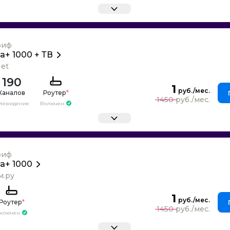
риф
га+ 1000 + ТВ
Net
190
1
Каналов
Роутер
*
1450
елевидение
Включен
риф
га+ 1000
м.ру
1
Роутер
*
1450
ключен