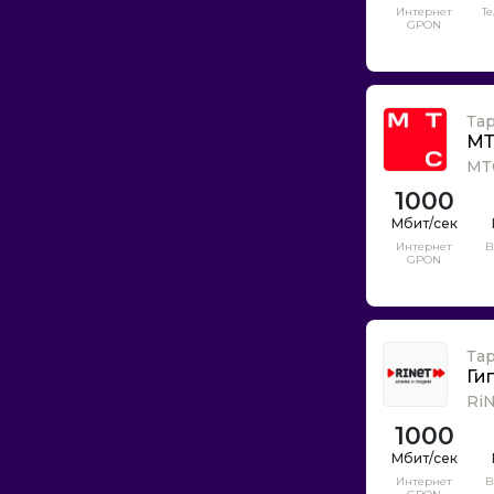
Люби
Интернет
Т
GPON
М9ком
МСН Телеком
МТС
Та
МТС Home
МТ
МТ
Марьино.net
1000
Мастер.ком
Мегабит
Интернет
В
Мегафон
GPON
Мосинтер
Москва-Телеком
Моснет
Та
Ги
МрНекст
Ri
Наука-Связь
1000
Нортнет
Обит
Интернет
В