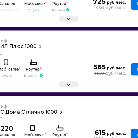
725
Каналов
Моб. связь
*
Роутер
*
1450
елевидение
Услуги
Включен
риф
ИЛ Плюс 1000
С
565
об. связь
*
Роутер
*
1130
Услуги
Включен
риф
С Дома Отлично 1000
С
220
615
Каналов
Моб. связь
*
Роутер
*