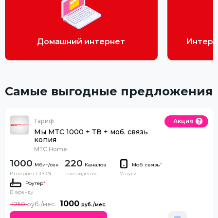
Домашний интернет
Интерн
Самые выгодные предложения
Тариф
Акция
Мы МТС 1000 + ТВ + моб. связь
копия
МТС Home
1000
220
Каналов
Моб. связь
*
Интернет GPON
Телевидение
Услуги
Роутер
*
В аренду
1000
1250