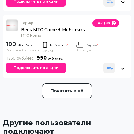
Подключить по акции
Тариф
Акция
Весь МТС Game + Моб.связь
МТС Home
100
Моб. связь
*
Роутер
*
Домашний интернет
В аренду
Услуги
990
1250
Подключить по акции
Показать ещё
Другие пользователи
подключают