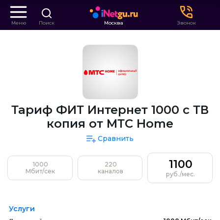
Меню
Поиск
Москва
Звонок
Тариф ФИТ Интернет 1000 с ТВ
копия от МТС Home
Сравнить
1100
1000
220
Мбит/сек
каналов
руб./мес.
Услуги