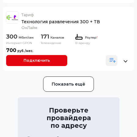
Тариф
Технология развлечения 300 + ТВ
ОнЛайм
300
171
Каналов
Роутер
*
Интернет GPON
Телевидение
В аренду
700
Подключить
Показать ещё
Проверьте
провайдера
по адресу