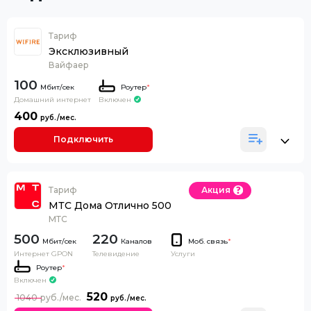
Тариф
Эксклюзивный
Вайфаер
100
Роутер
*
Домашний интернет
Включен
400
Подключить
Тариф
Акция
МТС Дома Отлично 500
МТС
500
220
Каналов
Моб. связь
*
Интернет GPON
Телевидение
Услуги
Роутер
*
Включен
520
1040