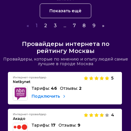
Показать ещё
«
1
2
3
...
7
8
9
»
Провайдеры интернета по
рейтингу Москвы
Провайдеры, которые по мнению и опыту людей самые
лучшие в городе Москва
Интернет-провайдер
5
Netbynet
Тарифы:
46
Отзывы:
2
Подключить
Интернет-провайдер
4
Акадо
Тарифы:
17
Отзывы:
9