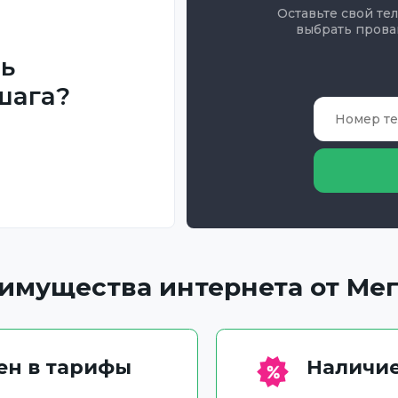
Оставьте свой те
выбрать прова
ть
шага?
имущества интернета от Ме
чен в тарифы
Наличие