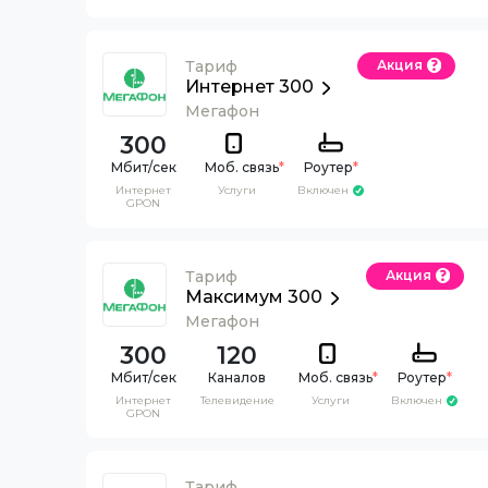
Тариф
Акция
Интернет 300
Мегафон
300
Моб. связь
*
Роутер
*
Интернет
Услуги
Включен
GPON
Тариф
Акция
Максимум 300
Мегафон
300
120
Каналов
Моб. связь
*
Роутер
*
Интернет
Телевидение
Услуги
Включен
GPON
Тариф