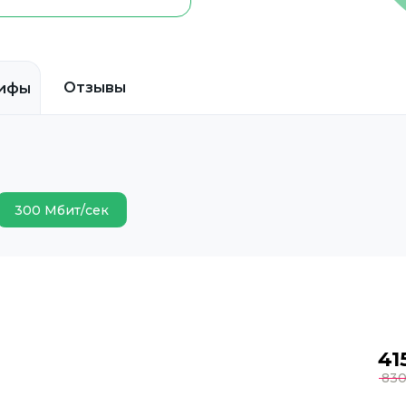
Отзывы
ифы
300 Мбит/сек
41
83