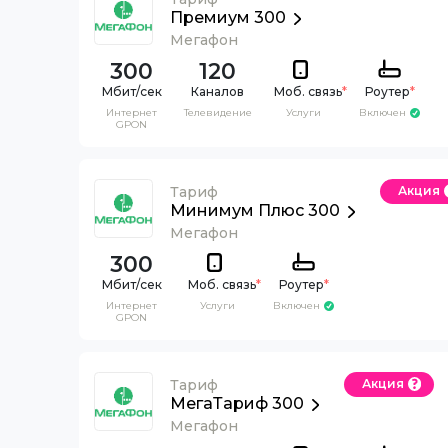
Премиум 300
Мегафон
300
120
Каналов
Моб. связь
*
Роутер
*
Интернет
Телевидение
Услуги
Включен
GPON
Тариф
Акция
Минимум Плюс 300
Мегафон
300
Моб. связь
*
Роутер
*
Интернет
Услуги
Включен
GPON
Тариф
Акция
МегаТариф 300
Мегафон