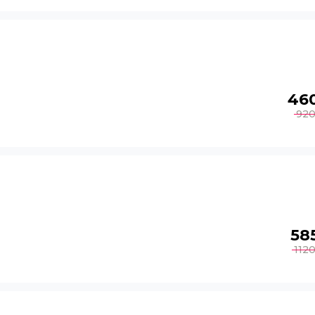
46
92
58
112