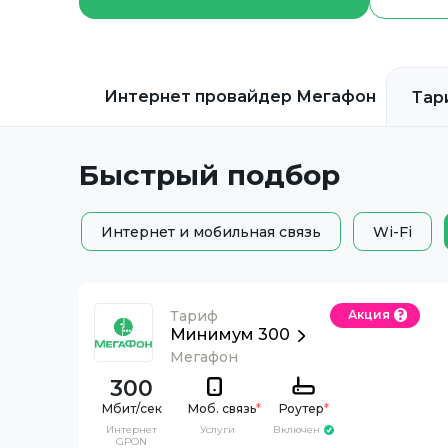
Интернет провайдер
Мегафон
Тар
Быстрый подбор
Интернет и мобильная связь
Wi-Fi
Тариф
Акция
Минимум 300
Мегафон
300
Моб. связь
*
Роутер
*
Интернет
Услуги
Включен
GPON