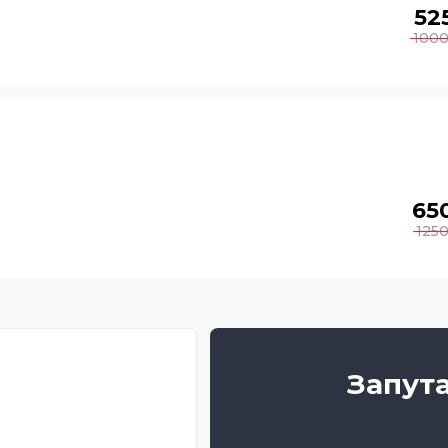
52
100
65
125
Запут