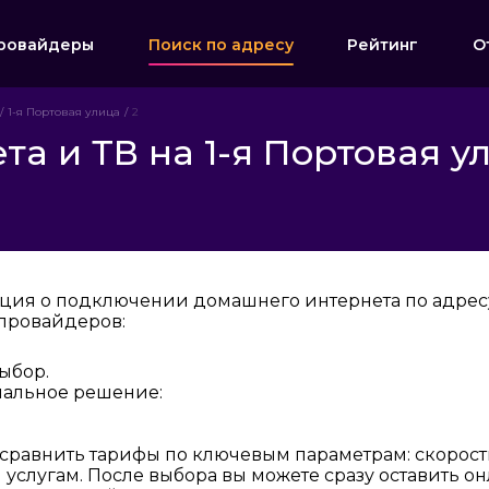
ровайдеры
Поиск по адресу
Рейтинг
О
1-я Портовая улица
2
а и ТВ на 1-я Портовая у
ция о подключении домашнего интернета по адресу:
провайдеров:
ыбор.
мальное решение:
 сравнить тарифы по ключевым параметрам: скорост
услугам. После выбора вы можете сразу оставить о