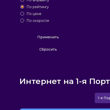
По алфавиту
По рейтингу
По цене
По скорости
Применить
Сбросить
Интернет на 1-я Пор
1-я По