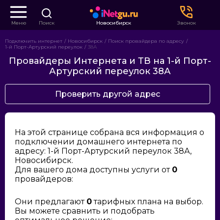
Меню
Поиск
Новосибирск
Звонок
Подключить интернет
Новосибирск
Поиск провайдера по адресу
1-й Порт-Артурский переулок
38А
Провайдеры Интернета и ТВ на 1-й Порт-
Артурский переулок 38А
Проверить другой адрес
На этой странице собрана вся информация о
подключении домашнего интернета по
адресу: 1-й Порт-Артурский переулок 38А,
Новосибирск.
Для вашего дома доступны услуги от
0
провайдеров:
Они предлагают
0
тарифных плана на выбор.
Вы можете сравнить и подобрать