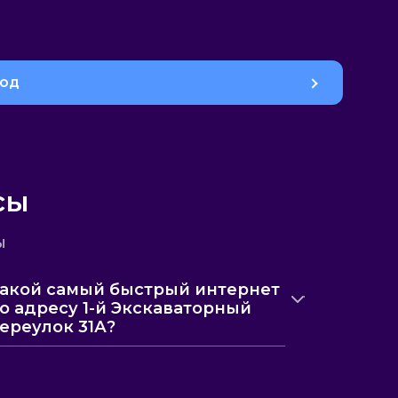
род
сы
ы
акой самый быстрый интернет
о адресу 1-й Экскаваторный
ереулок 31А?