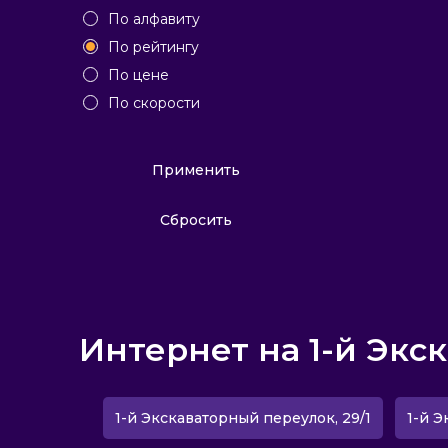
По алфавиту
По рейтингу
По цене
По скорости
Применить
Сбросить
Интернет на 1-й Экс
1-й Экскаваторный переулок, 29/1
1-й Э