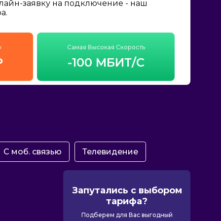
нлайн-заявку на подключение - наш
а.
ф
Самая Высокая Скорость
₽
-100 МБИТ/С
С моб. связью
Телевидение
Запутались с выбором
тарифа?
Подберем для Вас выгодный