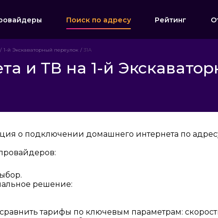
ровайдеры
Поиск по адресу
Рейтинг
О
1-й Экскаваторный переулок
31А
а и ТВ на 1-й Экскаватор
ция о подключении домашнего интернета по адресу:
провайдеров:
ыбор.
мальное решение:
 сравнить тарифы по ключевым параметрам: скорост