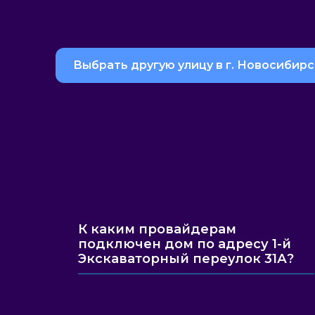
Выбрать другую улицу в г. Новосибирс
К каким провайдерам
подключен дом по адресу 1-й
Экскаваторный переулок 31А?