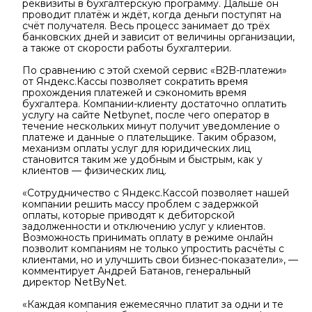
реквизиты в бухгалтерскую программу. Дальше он
проводит платёж и ждёт, когда деньги поступят на
счёт получателя. Весь процесс занимает до трёх
банковских дней и зависит от величины организации,
а также от скорости работы бухгалтерии.
По сравнению с этой схемой сервис «B2B-платежи»
от Яндекс.Кассы позволяет сократить время
прохождения платежей и сэкономить время
бухгалтера. Компании-клиенту достаточно оплатить
услугу на сайте Netbynet, после чего оператор в
течение нескольких минут получит уведомление о
платеже и данные о плательщике. Таким образом,
механизм оплаты услуг для юридических лиц
становится таким же удобным и быстрым, как у
клиентов — физических лиц.
«Сотрудничество с Яндекс.Кассой позволяет нашей
компании решить массу проблем с задержкой
оплаты, которые приводят к дебиторской
задолженности и отключению услуг у клиентов.
Возможность принимать оплату в режиме онлайн
позволит компаниям не только упростить расчёты с
клиентами, но и улучшить свои бизнес-показатели», —
комментирует Андрей Батанов, генеральный
директор NetByNet.
«Каждая компания ежемесячно платит за одни и те