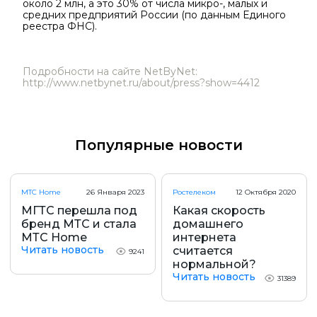
около 2 млн, а это 30% от числа микро-, малых и
средних предприятий России (по данным Единого
реестра ФНС).
Подробности на сайте NetByNet:
http://www.netbynet.ru/about/press?show=4412
Популярные новости
МТС Home
26 Января 2023
Ростелеком
12 Октября 2020
МГТС перешла под
Какая скорость
бренд МТС и стала
домашнего
МТС Home
интернета
Читать новость
считается
9241
нормальной?
Читать новость
31389