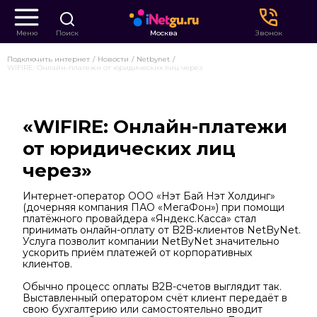
Меню
Поиск
Москва
Звонок
Подключить интернет
Новости
Netbynet
WIFIRE: Онлайн-платежи от юридических лиц через
«WIFIRE: Онлайн-платежи
от юридических лиц
через»
Интернет-оператор ООО «Нэт Бай Нэт Холдинг»
(дочерняя компания ПАО «МегаФон») при помощи
платёжного провайдера «Яндекс.Касса» стал
принимать онлайн-оплату от B2B-клиентов NetByNet.
Услуга позволит компании NetByNet значительно
ускорить приём платежей от корпоративных
клиентов.
Обычно процесс оплаты B2B-счетов выглядит так.
Выставленный оператором счёт клиент передаёт в
свою бухгалтерию или самостоятельно вводит