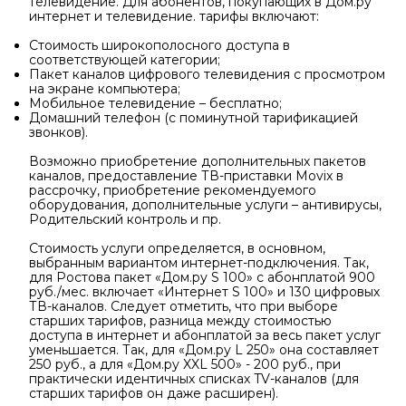
телевидение. Для абонентов, покупающих в Дом.ру
интернет и телевидение. тарифы включают:
Стоимость широкополосного доступа в
соответствующей категории;
Пакет каналов цифрового телевидения с просмотром
на экране компьютера;
Мобильное телевидение – бесплатно;
Домашний телефон (с поминутной тарификацией
звонков).
Возможно приобретение дополнительных пакетов
каналов, предоставление ТВ-приставки Movix в
рассрочку, приобретение рекомендуемого
оборудования, дополнительные услуги – антивирусы,
Родительский контроль и пр.
Стоимость услуги определяется, в основном,
выбранным вариантом интернет-подключения. Так,
для Ростова пакет «Дом.ру S 100» с абонплатой 900
руб./мес. включает «Интернет S 100» и 130 цифровых
ТВ-каналов. Следует отметить, что при выборе
старших тарифов, разница между стоимостью
доступа в интернет и абонплатой за весь пакет услуг
уменьшается. Так, для «Дом.ру L 250» она составляет
250 руб., а для «Дом.ру XXL 500» - 200 руб., при
практически идентичных списках TV-каналов (для
старших тарифов он даже расширен).