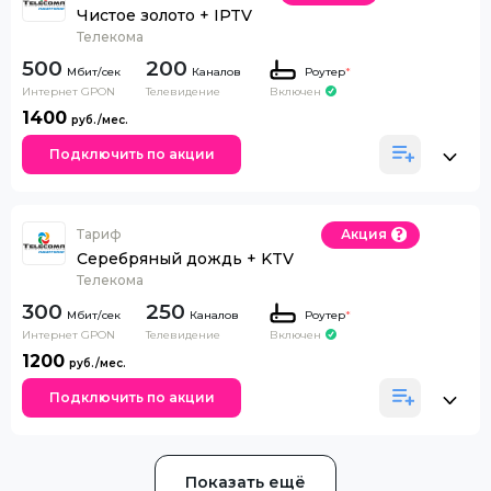
Чистое золото + IPTV
Телекома
500
200
Каналов
Роутер
*
Интернет GPON
Телевидение
Включен
1400
Подключить по акции
Тариф
Акция
Серебряный дождь + KTV
Телекома
300
250
Каналов
Роутер
*
Интернет GPON
Телевидение
Включен
1200
Подключить по акции
Показать ещё