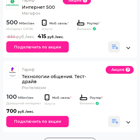
Тариф
Акция
Интернет 500
Мегафон
500
Моб. связь
*
Роутер
*
Интернет GPON
Включен
Услуги
415
830
Подключить по акции
Тариф
Акция
Технологии общения. Тест-
драйв
Ростелеком
100
Моб. связь
*
Роутер
*
Домашний интернет
Включен
Услуги
700
Подключить по акции