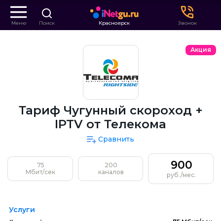
Меню
Поиск
Красноярск
Звонок
Акция
Тариф Чугунный скороход +
IPTV от Телекома
Сравнить
900
75
200
Мбит/сек
каналов
руб./мес.
Услуги