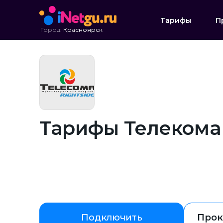
Тарифы
П
Город:
Красноярск
Тарифы Телекома
Подключить
Прок