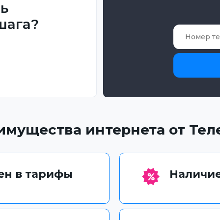
ть
шага?
имущества интернета от Тел
чен в тарифы
Наличие