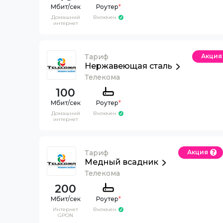
Роутер
*
Домашний
Включен
интернет
Тариф
Акция
Нержавеющая сталь
Телекома
100
Роутер
*
Домашний
Включен
интернет
Тариф
Акция
Медный всадник
Телекома
200
Роутер
*
Интернет
Включен
GPON