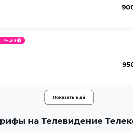
90
Акция
95
Показать ещё
рифы на Телевидение Телек