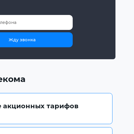
Жду звонка
екома
 акционных тарифов