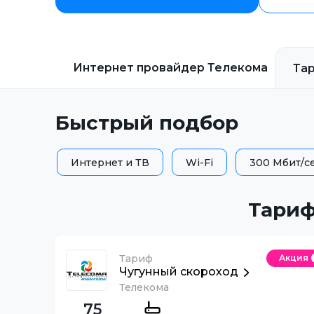
Интернет провайдер
Телекома
Та
Быстрый подбор
Интернет и ТВ
Wi-Fi
300 Мбит/с
Тариф
Тариф
Акция
Чугунный скороход
Телекома
75