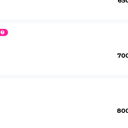
65
70
80