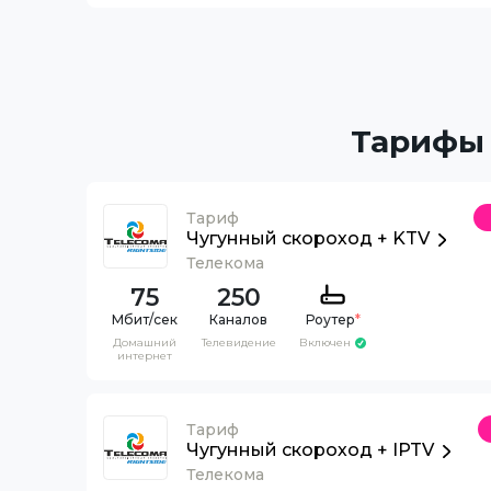
Тарифы 
Тариф
Чугунный скороход + KTV
Телекома
75
250
Каналов
Роутер
*
Домашний
Телевидение
Включен
интернет
Тариф
Чугунный скороход + IPTV
Телекома