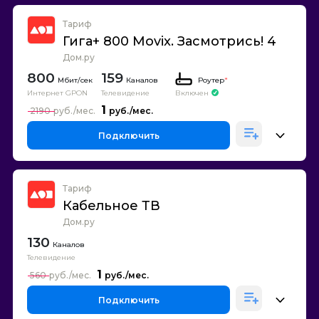
Тариф
Гига+ 800 Movix. Засмотрись! 4
Дом.ру
800
159
Каналов
Роутер
*
Интернет GPON
Телевидение
Включен
1
2190
Подключить
Тариф
Кабельное ТВ
Дом.ру
130
Каналов
Телевидение
1
560
Подключить