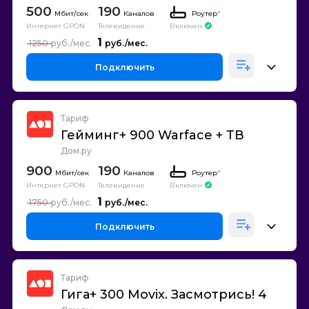
500
190
Каналов
Роутер
*
Интернет GPON
Телевидение
Включен
1
1250
Подключить
Тариф
Гейминг+ 900 Warface + ТВ
Дом.ру
900
190
Каналов
Роутер
*
Интернет GPON
Телевидение
Включен
1
1750
Подключить
Тариф
Гига+ 300 Movix. Засмотрись! 4