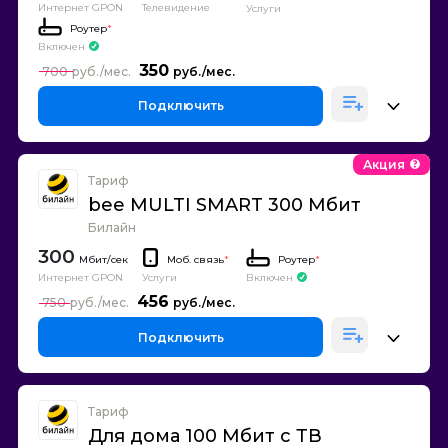
Интернет GPON
Телевидение
Услуги
Роутер
*
Включен
350
700
Подключить
Акция
Тариф
bee MULTI SMART 300 Мбит
Билайн
300
Моб. связь
*
Роутер
*
Интернет GPON
Включен
Услуги
456
750
Подключить
Тариф
Для дома 100 Мбит с ТВ