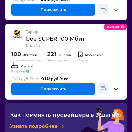
Подключить
Акция
Тариф
bee SUPER 100 Мбит
Билайн
100
221
Каналов
Моб. связь
*
Домашний интернет
Телевидение
Услуги
Роутер
*
Включен
410
800
Подключить
Как поменять провайдера в 3 шага?
Узнать подробнее