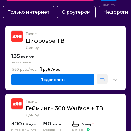
Только интернет
С роутером
Недороги
Тариф
Цифровое ТВ
Дом.ру
135
Каналов
Телевидение
1
560
Подключить
Тариф
Гейминг+ 300 Warface + ТВ
Дом.ру
300
190
Каналов
Роутер
*
Интернет GPON
Телевидение
Включен