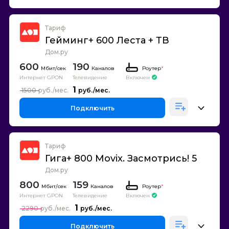
Тариф
Гейминг+ 600 Леста + ТВ
Дом.ру
600
190
Каналов
Роутер
*
Интернет GPON
Телевидение
Включен
1
1500
Подключить
Тариф
Гига+ 800 Movix. Засмотрись! 5
Дом.ру
800
159
Каналов
Роутер
*
Интернет GPON
Телевидение
Включен
1
2290
Подключить