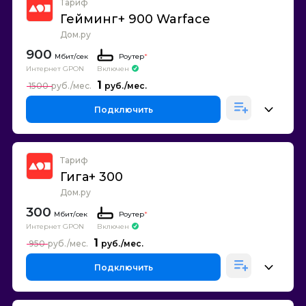
Тариф
Гейминг+ 900 Warface
Дом.ру
900
Роутер
*
Интернет GPON
Включен
1
1500
Подключить
Тариф
Гига+ 300
Дом.ру
300
Роутер
*
Интернет GPON
Включен
1
950
Подключить