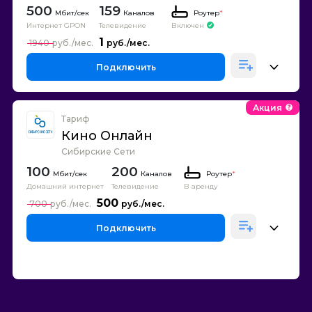
500
159
Каналов
Роутер
*
Интернет GPON
Телевидение
Включен
1
1940
Подключить
Акция
Тариф
Кино Онлайн
Сибирские Сети
100
200
Каналов
Роутер
*
Домашний интернет
Телевидение
В аренду
500
700
Подключить