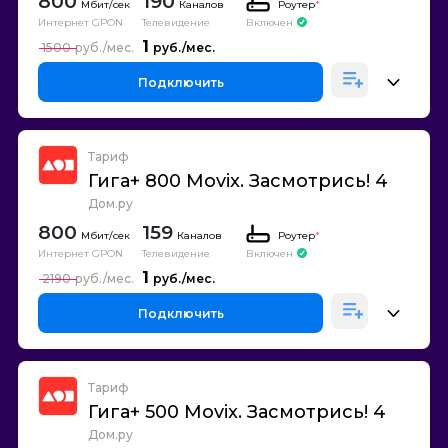
800
190
Каналов
Роутер
*
Интернет GPON
Телевидение
Включен
1
1500
Подключить
Тариф
Гига+ 800 Movix. Засмотрись! 4
Дом.ру
800
159
Каналов
Роутер
*
Интернет GPON
Телевидение
Включен
1
2190
Подключить
Тариф
Гига+ 500 Movix. Засмотрись! 4
Дом.ру