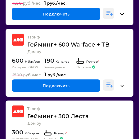
1
1250
Подключить
Тариф
Гейминг+ 600 Warface + ТВ
Дом.ру
600
190
Каналов
Роутер
*
Интернет GPON
Телевидение
Включен
1
1500
Подключить
Тариф
Гейминг+ 300 Леста
Дом.ру
300
Роутер
*
Интернет GPON
Включен