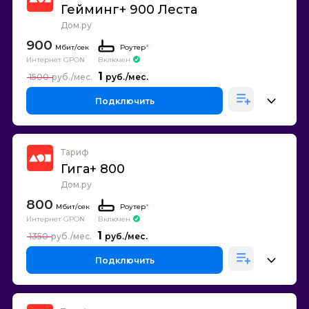
Гейминг+ 900 Леста
Дом.ру
900
Роутер
*
Интернет GPON
Включен
1
1500
Подключить
Тариф
Гига+ 800
Дом.ру
800
Роутер
*
Интернет GPON
Включен
1
1350
Подключить