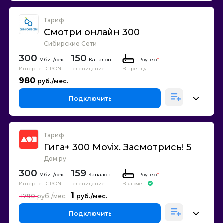
Тариф
Смотри онлайн 300
Сибирские Сети
300
150
Каналов
Роутер
*
Интернет GPON
Телевидение
В аренду
980
Подключить
Тариф
Гига+ 300 Movix. Засмотрись! 5
Дом.ру
300
159
Каналов
Роутер
*
Интернет GPON
Телевидение
Включен
1
1790
Подключить