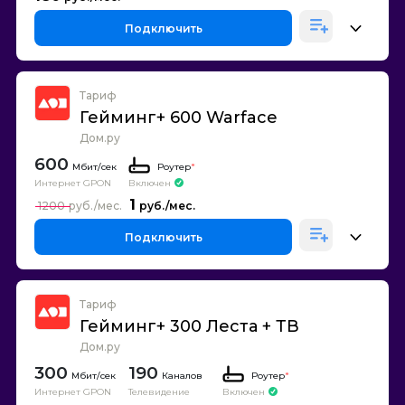
Подключить
Тариф
Гейминг+ 600 Warface
Дом.ру
600
Роутер
*
Интернет GPON
Включен
1
1200
Подключить
Тариф
Гейминг+ 300 Леста + ТВ
Дом.ру
300
190
Каналов
Роутер
*
Интернет GPON
Телевидение
Включен