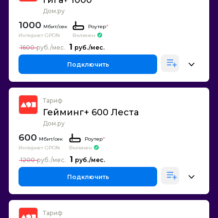
Гига+ 1000
Дом.ру
1000
Роутер
*
Интернет GPON
Включен
1
1600
Подключить
Тариф
Гейминг+ 600 Леста
Дом.ру
600
Роутер
*
Интернет GPON
Включен
1
1200
Подключить
Тариф