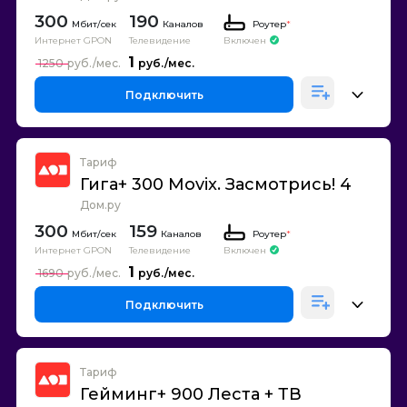
300
190
Каналов
Роутер
*
Интернет GPON
Телевидение
Включен
1
1250
Подключить
Тариф
Гига+ 300 Movix. Засмотрись! 4
Дом.ру
300
159
Каналов
Роутер
*
Интернет GPON
Телевидение
Включен
1
1690
Подключить
Тариф
Гейминг+ 900 Леста + ТВ