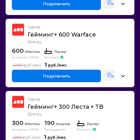
Подключить
Тариф
Гейминг+ 600 Warface
Дом.ру
600
Роутер
*
Интернет GPON
Включен
1
1200
Подключить
Тариф
Гейминг+ 300 Леста + ТВ
Дом.ру
300
190
Каналов
Роутер
*
Интернет GPON
Телевидение
Включен
1
1250