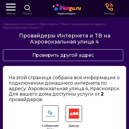
Меню
Поиск
Красноярск
Звонок
Подключить интернет
Красноярск
Поиск провайдера по адресу
Аэровокзальная улица
4
Провайдеры Интернета и ТВ на
Аэровокзальная улица 4
Проверить другой адрес
На этой странице собрана вся информация о
подключении домашнего интернета по
адресу: Аэровокзальная улица 4, Красноярск.
Для вашего дома доступны услуги от
2
провайдеров:
Сибирские
Дом.ру