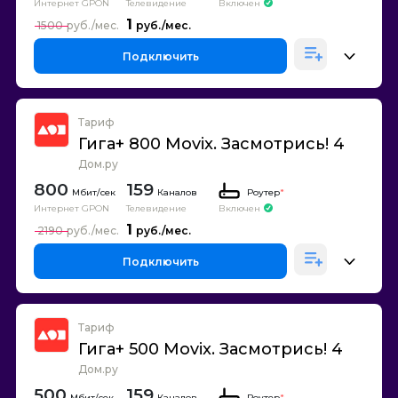
Интернет GPON
Телевидение
Включен
1
1500
Подключить
Тариф
Гига+ 800 Movix. Засмотрись! 4
Дом.ру
800
159
Каналов
Роутер
*
Интернет GPON
Телевидение
Включен
1
2190
Подключить
Тариф
Гига+ 500 Movix. Засмотрись! 4
Дом.ру
500
159
Каналов
Роутер
*