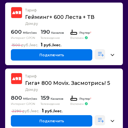
Тариф
Гейминг+ 600 Леста + ТВ
Дом.ру
600
190
Каналов
Роутер
*
Интернет GPON
Телевидение
Включен
1
1500
Подключить
Тариф
Гига+ 800 Movix. Засмотрись! 5
Дом.ру
800
159
Каналов
Роутер
*
Интернет GPON
Телевидение
Включен
1
2290
Подключить