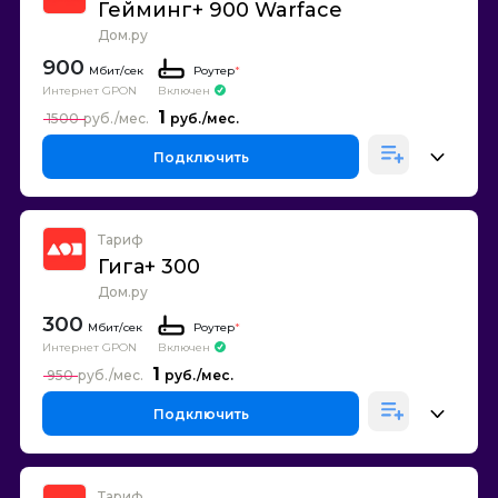
Гейминг+ 900 Warface
Дом.ру
900
Роутер
*
Интернет GPON
Включен
1
1500
Подключить
Тариф
Гига+ 300
Дом.ру
300
Роутер
*
Интернет GPON
Включен
1
950
Подключить
Тариф