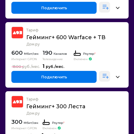
Подключить
Тариф
Гейминг+ 600 Warface + ТВ
Дом.ру
600
190
Каналов
Роутер
*
Интернет GPON
Телевидение
Включен
1
1500
Подключить
Тариф
Гейминг+ 300 Леста
Дом.ру
300
Роутер
*
Интернет GPON
Включен