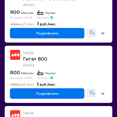
Дом.ру
900
Роутер
*
Интернет GPON
Включен
1
1500
Подключить
Тариф
Гига+ 800
Дом.ру
800
Роутер
*
Интернет GPON
Включен
1
1350
Подключить
Тариф