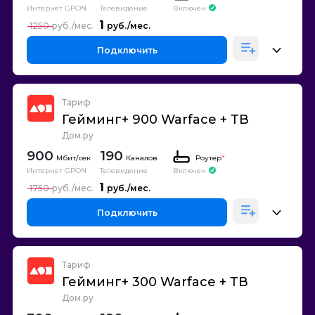
Интернет GPON
Телевидение
Включен
1
1250
Подключить
Тариф
Гейминг+ 900 Warface + ТВ
Дом.ру
900
190
Каналов
Роутер
*
Интернет GPON
Телевидение
Включен
1
1750
Подключить
Тариф
Гейминг+ 300 Warface + ТВ
Дом.ру