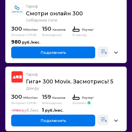
Тариф
Смотри онлайн 300
Сибирские Сети
300
150
Каналов
Роутер
*
Интернет GPON
Телевидение
В аренду
980
Подключить
Тариф
Гига+ 300 Movix. Засмотрись! 5
Дом.ру
300
159
Каналов
Роутер
*
Интернет GPON
Телевидение
Включен
1
1790
Подключить