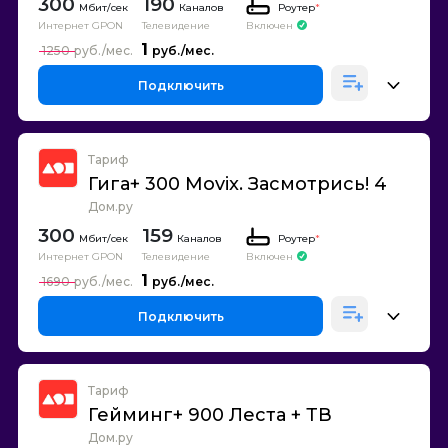
300
190
Каналов
Роутер
*
Интернет GPON
Телевидение
Включен
1
1250
Подключить
Тариф
Гига+ 300 Movix. Засмотрись! 4
Дом.ру
300
159
Каналов
Роутер
*
Интернет GPON
Телевидение
Включен
1
1690
Подключить
Тариф
Гейминг+ 900 Леста + ТВ
Дом.ру