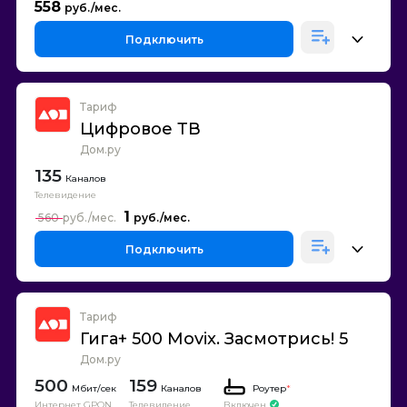
558
Подключить
Тариф
Цифровое ТВ
Дом.ру
135
Каналов
Телевидение
1
560
Подключить
Тариф
Гига+ 500 Movix. Засмотрись! 5
Дом.ру
500
159
Каналов
Роутер
*
Интернет GPON
Телевидение
Включен