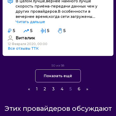
В целом лучше,вернее намного лучше
скорость приёма-передачи данных чем у
других провайдеров.В особенности в
вечернее время,когда сети загружены....
Читать дальше
5
5
5
5
Виталик
12 Февраля 2020, 00:00
Все отзывы ТТК
50 из 58
Показать ещё
«
1
2
3
4
5
6
»
Этих провайдеров обсуждают