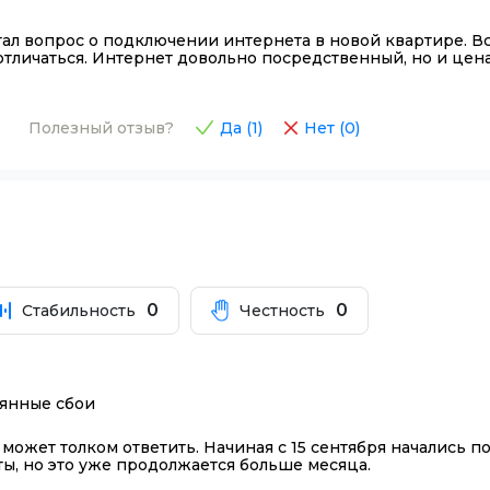
ал вопрос о подключении интернета в новой квартире. Вс
отличаться. Интернет довольно посредственный, но и цен
Полезный отзыв?
Да (
1
)
Нет (
0
)
0
0
Стабильность
Честность
оянные сбои
может толком ответить. Начиная с 15 сентября начались 
ты, но это уже продолжается больше месяца.