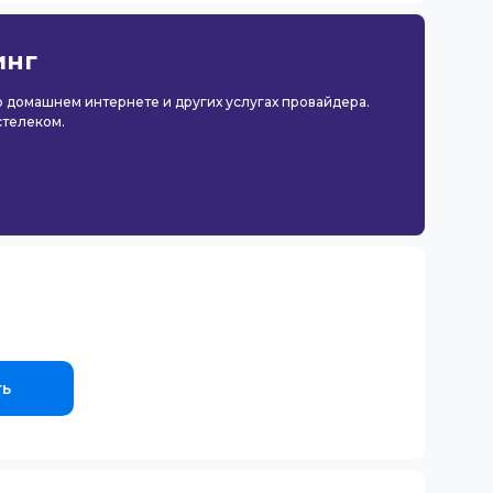
инг
 о домашнем интернете и других услугах провайдера.
стелеком.
ть