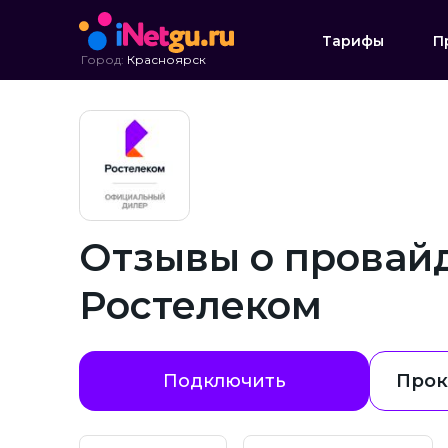
Тарифы
П
Город:
Красноярск
Отзывы о провай
Ростелеком
Подключить
Прок