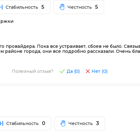
5
5
Стабильность
Честность
держки
го провайдера. Пока все устраивает, сбоев не было. Связ
ом районе города, они все подробно рассказали. Очень бл
Полезный отзыв?
Да (
0
)
Нет (
0
)
0
3
Стабильность
Честность