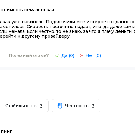
 стоимость немаленькая
ак как уже накипело. Подключили мне интернет от данного
изменилось. Скорость постоянно падает, иногда даже самы
сяц немала. Если честно, то не знаю, за что я плачу деньг
перейти к другому провайдеру.
Полезный отзыв?
Да (
0
)
Нет (
0
)
3
3
Стабильность
Честность
 пинг