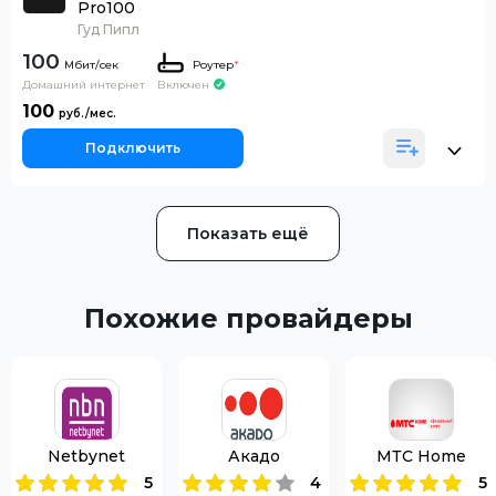
Pro100
Гуд Пипл
100
Роутер
*
Домашний интернет
Включен
100
Подключить
Показать ещё
Похожие провайдеры
Netbynet
Акадо
МТС Home
5
4
5