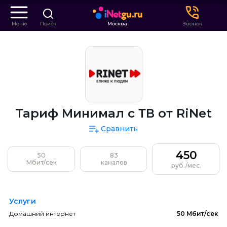
Меню
Поиск
Москва
Звонок
Тариф Минимал с ТВ от RiNet
Сравнить
450
50
83
Мбит/сек
каналов
руб./мес.
Услуги
Домашний интернет
50 Мбит/сек