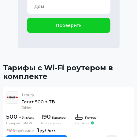
Проверить
Тарифы с Wi-Fi роутером в
комплекте
Тариф
Гига+ 500 + ТВ
RiNet
500
190
Каналов
Роутер
*
Интернет GPON
Телевидение
Включен
1
1100